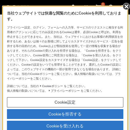
0
当社ウェブサイトでは快適な閲覧のためにCookieを利用しておりま
す。
ソニーストアのご利用ガイド
プライバシー設定、ログイン、フォームへの入力等、サービスのリクエストに相当する利
用者のアクションに応じてのみ設定されるCookieは通常、必須Cookieと呼ばれ、利用を
停止することができません。また、当社は、ウェブサイトにおけるお客様の利用状況を分
ご利用ガイドでは、ソニーストアのご利用方法・サービ
析するため、あるいは個々のお客様に対してよりカスタマイズされたサービス・広告を提
スに関しまとめてご案内しております。
供する等の目的のため、Cookieおよび類似技術を使用して一定の情報を収集する場合が
あります。それらのCookieの受け入れを拒否する場合は、「Cookieを拒否する」をクリ
ックしてください。Cookie使用にご同意頂ける場合は、「Cookieを受け入れる」をクリ
ご利用の前に
ックして下さい。Cookie設定をカスタマイズする場合は「Cookie設定」をクリックして
ください。Cookieの設定をいつでも管理することができます。選択したCookieの設定に
よっては、このウェブサイトの機能の一部が使用できなくなる場合があります。 詳細に
ついては、当社のCookieポリシーをご覧ください。個人情報の取扱いについては、プラ
ソニーストア 店舗のご案内
イバシーポリシーをご覧ください。
ソニーショップ（ソニーストア取次店）のご案内
詳細については、当社の
Cookieポリシー
をご覧ください。
個人情報の取扱いについては、
プライバシーポリシー
をご覧ください。
My Sonyでの購入について
Cookie設定
ソニーストアの特典・サービス
（長期保証、下取サービス、設置・設定サービスなど）
Cookieを拒否する
定期クーポンのプレゼントについて
Cookieを受け入れる