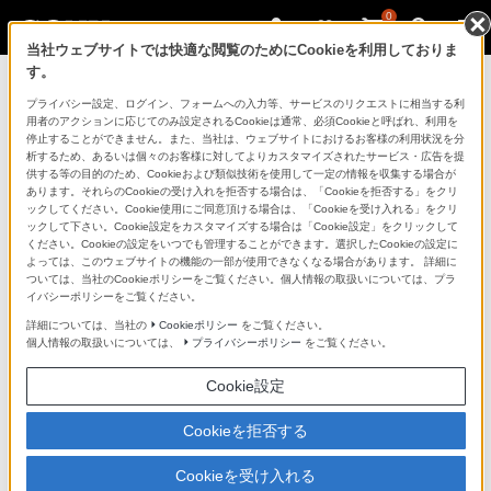
0
当社ウェブサイトでは快適な閲覧のためにCookieを利用しておりま
す。
ソニーストアのご利用ガイド
プライバシー設定、ログイン、フォームへの入力等、サービスのリクエストに相当する利
用者のアクションに応じてのみ設定されるCookieは通常、必須Cookieと呼ばれ、利用を
停止することができません。また、当社は、ウェブサイトにおけるお客様の利用状況を分
ご利用ガイドでは、ソニーストアのご利用方法・サービ
析するため、あるいは個々のお客様に対してよりカスタマイズされたサービス・広告を提
スに関しまとめてご案内しております。
供する等の目的のため、Cookieおよび類似技術を使用して一定の情報を収集する場合が
あります。それらのCookieの受け入れを拒否する場合は、「Cookieを拒否する」をクリ
ックしてください。Cookie使用にご同意頂ける場合は、「Cookieを受け入れる」をクリ
ご利用の前に
ックして下さい。Cookie設定をカスタマイズする場合は「Cookie設定」をクリックして
ください。Cookieの設定をいつでも管理することができます。選択したCookieの設定に
よっては、このウェブサイトの機能の一部が使用できなくなる場合があります。 詳細に
ついては、当社のCookieポリシーをご覧ください。個人情報の取扱いについては、プラ
ソニーストア 店舗のご案内
イバシーポリシーをご覧ください。
ソニーショップ（ソニーストア取次店）のご案内
詳細については、当社の
Cookieポリシー
をご覧ください。
個人情報の取扱いについては、
プライバシーポリシー
をご覧ください。
My Sonyでの購入について
Cookie設定
ソニーストアの特典・サービス
（長期保証、下取サービス、設置・設定サービスなど）
Cookieを拒否する
定期クーポンのプレゼントについて
Cookieを受け入れる