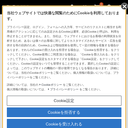
0
当社ウェブサイトでは快適な閲覧のためにCookieを利用しておりま
す。
ソニーストアのご利用ガイド
プライバシー設定、ログイン、フォームへの入力等、サービスのリクエストに相当する利
用者のアクションに応じてのみ設定されるCookieは通常、必須Cookieと呼ばれ、利用を
停止することができません。また、当社は、ウェブサイトにおけるお客様の利用状況を分
ご利用ガイドでは、ソニーストアのご利用方法・サービ
析するため、あるいは個々のお客様に対してよりカスタマイズされたサービス・広告を提
スに関しまとめてご案内しております。
供する等の目的のため、Cookieおよび類似技術を使用して一定の情報を収集する場合が
あります。それらのCookieの受け入れを拒否する場合は、「Cookieを拒否する」をクリ
ックしてください。Cookie使用にご同意頂ける場合は、「Cookieを受け入れる」をクリ
ご利用の前に
ックして下さい。Cookie設定をカスタマイズする場合は「Cookie設定」をクリックして
ください。Cookieの設定をいつでも管理することができます。選択したCookieの設定に
よっては、このウェブサイトの機能の一部が使用できなくなる場合があります。 詳細に
ついては、当社のCookieポリシーをご覧ください。個人情報の取扱いについては、プラ
ソニーストア 店舗のご案内
イバシーポリシーをご覧ください。
ソニーショップ（ソニーストア取次店）のご案内
詳細については、当社の
Cookieポリシー
をご覧ください。
個人情報の取扱いについては、
プライバシーポリシー
をご覧ください。
My Sonyでの購入について
Cookie設定
ソニーストアの特典・サービス
（長期保証、下取サービス、設置・設定サービスなど）
Cookieを拒否する
定期クーポンのプレゼントについて
Cookieを受け入れる