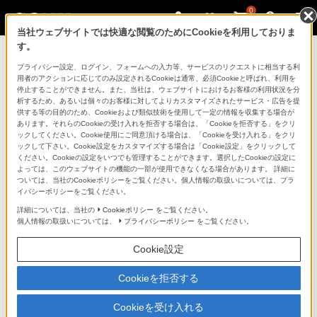
0
当社ウェブサイトでは快適な閲覧のためにCookieを利用しておりま
す。
ソニーストアのご利用ガイド
プライバシー設定、ログイン、フォームへの入力等、サービスのリクエストに相当する利
用者のアクションに応じてのみ設定されるCookieは通常、必須Cookieと呼ばれ、利用を
停止することができません。また、当社は、ウェブサイトにおけるお客様の利用状況を分
ご利用ガイドでは、ソニーストアのご利用方法・サービ
析するため、あるいは個々のお客様に対してよりカスタマイズされたサービス・広告を提
スに関しまとめてご案内しております。
供する等の目的のため、Cookieおよび類似技術を使用して一定の情報を収集する場合が
あります。それらのCookieの受け入れを拒否する場合は、「Cookieを拒否する」をクリ
ックしてください。Cookie使用にご同意頂ける場合は、「Cookieを受け入れる」をクリ
ご利用の前に
ックして下さい。Cookie設定をカスタマイズする場合は「Cookie設定」をクリックして
ください。Cookieの設定をいつでも管理することができます。選択したCookieの設定に
よっては、このウェブサイトの機能の一部が使用できなくなる場合があります。 詳細に
ついては、当社のCookieポリシーをご覧ください。個人情報の取扱いについては、プラ
ソニーストア 店舗のご案内
イバシーポリシーをご覧ください。
ソニーショップ（ソニーストア取次店）のご案内
詳細については、当社の
Cookieポリシー
をご覧ください。
個人情報の取扱いについては、
プライバシーポリシー
をご覧ください。
My Sonyでの購入について
Cookie設定
ソニーストアの特典・サービス
（長期保証、下取サービス、設置・設定サービスなど）
Cookieを拒否する
定期クーポンのプレゼントについて
Cookieを受け入れる