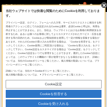
0
当社ウェブサイトでは快適な閲覧のためにCookieを利用しておりま
す。
ソニーストアのご利用ガイド
プライバシー設定、ログイン、フォームへの入力等、サービスのリクエストに相当する利
用者のアクションに応じてのみ設定されるCookieは通常、必須Cookieと呼ばれ、利用を
停止することができません。また、当社は、ウェブサイトにおけるお客様の利用状況を分
ご利用ガイドでは、ソニーストアのご利用方法・サービ
析するため、あるいは個々のお客様に対してよりカスタマイズされたサービス・広告を提
スに関しまとめてご案内しております。
供する等の目的のため、Cookieおよび類似技術を使用して一定の情報を収集する場合が
あります。それらのCookieの受け入れを拒否する場合は、「Cookieを拒否する」をクリ
ックしてください。Cookie使用にご同意頂ける場合は、「Cookieを受け入れる」をクリ
ご利用の前に
ックして下さい。Cookie設定をカスタマイズする場合は「Cookie設定」をクリックして
ください。Cookieの設定をいつでも管理することができます。選択したCookieの設定に
よっては、このウェブサイトの機能の一部が使用できなくなる場合があります。 詳細に
ついては、当社のCookieポリシーをご覧ください。個人情報の取扱いについては、プラ
ソニーストア 店舗のご案内
イバシーポリシーをご覧ください。
ソニーショップ（ソニーストア取次店）のご案内
詳細については、当社の
Cookieポリシー
をご覧ください。
個人情報の取扱いについては、
プライバシーポリシー
をご覧ください。
My Sonyでの購入について
Cookie設定
ソニーストアの特典・サービス
（長期保証、下取サービス、設置・設定サービスなど）
Cookieを拒否する
定期クーポンのプレゼントについて
Cookieを受け入れる