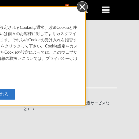
0
新規登録
るともっと便利に
るCookieは通常、必須Cookieと呼
いは個々のお客様に対してよりカスタマイ
す。それらのCookieの受け入れを拒否す
」をクリックして下さい。Cookie設定をカス
たCookieの設定によっては、このウェブサ
人情報の取扱いについては、プライバシーポリ
入れる
ソニーストアの特典・サービス
（長期保証、下取サービス、設置・設定サービスな
ど）