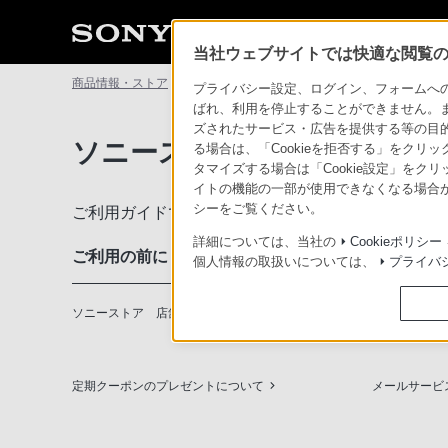
当社ウェブサイトでは快適な閲覧のた
商品情報・ストア
ソニーストアについて
ソニーストアのご利
プライバシー設定、ログイン、フォームへの入
ばれ、利用を停止することができません。
ズされたサービス・広告を提供する等の目的の
ソニーストアのご利用ガイド
る場合は、「Cookieを拒否する」をクリッ
タマイズする場合は「Cookie設定」をク
イトの機能の一部が使用できなくなる場合が
シーをご覧ください。
ご利用ガイドでは、ソニーストアのご利用方法・サ
詳細については、当社の
Cookieポリシー
ご利用の前に
個人情報の取扱いについては、
プライバ
ソニーストア 店舗のご案内
ソニーショッ
定期クーポンのプレゼントについて
メールサービ