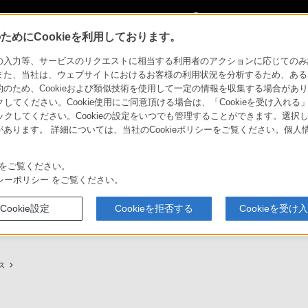
My Sonyに
サインイン
サインインす
めにCookieを利用しております。
用ガイド
力等、サービスのリクエストに相当する利用者のアクションに応じてのみ設定され
また、当社は、ウェブサイトにおけるお客様の利用状況を分析するため、ある
ため、Cookieおよび類似技術を使用して一定の情報を収集する場合がありま
クしてください。Cookie使用にご同意頂ける場合は、「Cookieを受け入れる
リックしてください。Cookieの設定をいつでも管理することができます。選択し
あります。 詳細については、当社のCookieポリシーをご覧ください。個
ービスに関しまとめてご案内しております。
をご覧ください。
シーポリシー
をご覧ください。
Cookie設定
Cookieを拒否する
Cookieを受け
プ（ソニーストア取次店）のご案内
My Sonyでの購入について
ス