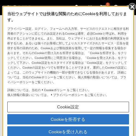
0
当社ウェブサイトでは快適な閲覧のためにCookieを利用しておりま
す。
ソニーストアのご利用ガイド
プライバシー設定、ログイン、フォームへの入力等、サービスのリクエストに相当する利
用者のアクションに応じてのみ設定されるCookieは通常、必須Cookieと呼ばれ、利用を
停止することができません。また、当社は、ウェブサイトにおけるお客様の利用状況を分
ご利用ガイドでは、ソニーストアのご利用方法・サービ
析するため、あるいは個々のお客様に対してよりカスタマイズされたサービス・広告を提
スに関しまとめてご案内しております。
供する等の目的のため、Cookieおよび類似技術を使用して一定の情報を収集する場合が
あります。それらのCookieの受け入れを拒否する場合は、「Cookieを拒否する」をクリ
ックしてください。Cookie使用にご同意頂ける場合は、「Cookieを受け入れる」をクリ
ご利用の前に
ックして下さい。Cookie設定をカスタマイズする場合は「Cookie設定」をクリックして
ください。Cookieの設定をいつでも管理することができます。選択したCookieの設定に
よっては、このウェブサイトの機能の一部が使用できなくなる場合があります。 詳細に
ついては、当社のCookieポリシーをご覧ください。個人情報の取扱いについては、プラ
ソニーストア 店舗のご案内
イバシーポリシーをご覧ください。
ソニーショップ（ソニーストア取次店）のご案内
詳細については、当社の
Cookieポリシー
をご覧ください。
個人情報の取扱いについては、
プライバシーポリシー
をご覧ください。
My Sonyでの購入について
Cookie設定
ソニーストアの特典・サービス
（長期保証、下取サービス、設置・設定サービスなど）
Cookieを拒否する
定期クーポンのプレゼントについて
Cookieを受け入れる