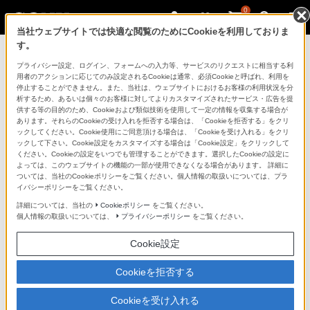
0
当社ウェブサイトでは快適な閲覧のためにCookieを利用しておりま
す。
ソニーストアのご利用ガイド
プライバシー設定、ログイン、フォームへの入力等、サービスのリクエストに相当する利
用者のアクションに応じてのみ設定されるCookieは通常、必須Cookieと呼ばれ、利用を
停止することができません。また、当社は、ウェブサイトにおけるお客様の利用状況を分
ご利用ガイドでは、ソニーストアのご利用方法・サービ
析するため、あるいは個々のお客様に対してよりカスタマイズされたサービス・広告を提
スに関しまとめてご案内しております。
供する等の目的のため、Cookieおよび類似技術を使用して一定の情報を収集する場合が
あります。それらのCookieの受け入れを拒否する場合は、「Cookieを拒否する」をクリ
ックしてください。Cookie使用にご同意頂ける場合は、「Cookieを受け入れる」をクリ
ご利用の前に
ックして下さい。Cookie設定をカスタマイズする場合は「Cookie設定」をクリックして
ください。Cookieの設定をいつでも管理することができます。選択したCookieの設定に
よっては、このウェブサイトの機能の一部が使用できなくなる場合があります。 詳細に
ついては、当社のCookieポリシーをご覧ください。個人情報の取扱いについては、プラ
ソニーストア 店舗のご案内
イバシーポリシーをご覧ください。
ソニーショップ（ソニーストア取次店）のご案内
詳細については、当社の
Cookieポリシー
をご覧ください。
個人情報の取扱いについては、
プライバシーポリシー
をご覧ください。
My Sonyでの購入について
Cookie設定
ソニーストアの特典・サービス
（長期保証、下取サービス、設置・設定サービスなど）
Cookieを拒否する
定期クーポンのプレゼントについて
Cookieを受け入れる