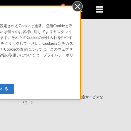
0
新規登録
るともっと便利に
るCookieは通常、必須Cookieと呼
いは個々のお客様に対してよりカスタマイ
す。それらのCookieの受け入れを拒否す
」をクリックして下さい。Cookie設定をカス
たCookieの設定によっては、このウェブサ
人情報の取扱いについては、プライバシーポリ
入れる
ソニーストアの特典・サービス
（長期保証、下取サービス、設置・設定サービスな
ど）