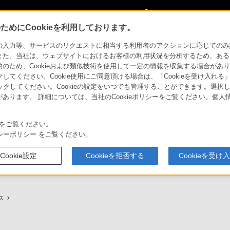
My Sonyに
サインイン
サインインす
めにCookieを利用しております。
用ガイド
力等、サービスのリクエストに相当する利用者のアクションに応じてのみ設定され
また、当社は、ウェブサイトにおけるお客様の利用状況を分析するため、ある
ため、Cookieおよび類似技術を使用して一定の情報を収集する場合がありま
クしてください。Cookie使用にご同意頂ける場合は、「Cookieを受け入れる
リックしてください。Cookieの設定をいつでも管理することができます。選択し
あります。 詳細については、当社のCookieポリシーをご覧ください。個
ービスに関しまとめてご案内しております。
をご覧ください。
シーポリシー
をご覧ください。
Cookie設定
Cookieを拒否する
Cookieを受け
プ（ソニーストア取次店）のご案内
My Sonyでの購入について
ス