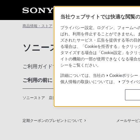
当社ウェブサイトでは快適な閲覧のた
商品情報・ストア
ソニーストアについて
ソニーストアのご利
プライバシー設定、ログイン、フォームへの入
ばれ、利用を停止することができません。
ズされたサービス・広告を提供する等の目的の
ソニーストアのご利用ガイド
る場合は、「Cookieを拒否する」をクリッ
タマイズする場合は「Cookie設定」をク
イトの機能の一部が使用できなくなる場合が
シーをご覧ください。
ご利用ガイドでは、ソニーストアのご利用方法・サ
詳細については、当社の
Cookieポリシー
ご利用の前に
個人情報の取扱いについては、
プライバ
ソニーストア 店舗のご案内
ソニーショッ
定期クーポンのプレゼントについて
メールサービ