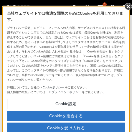
0
当社ウェブサイトでは快適な閲覧のためにCookieを利用しておりま
す。
ソニーストアのご利用ガイド
プライバシー設定、ログイン、フォームへの入力等、サービスのリクエストに相当する利
用者のアクションに応じてのみ設定されるCookieは通常、必須Cookieと呼ばれ、利用を
停止することができません。また、当社は、ウェブサイトにおけるお客様の利用状況を分
ご利用ガイドでは、ソニーストアのご利用方法・サービ
析するため、あるいは個々のお客様に対してよりカスタマイズされたサービス・広告を提
スに関しまとめてご案内しております。
供する等の目的のため、Cookieおよび類似技術を使用して一定の情報を収集する場合が
あります。それらのCookieの受け入れを拒否する場合は、「Cookieを拒否する」をクリ
ックしてください。Cookie使用にご同意頂ける場合は、「Cookieを受け入れる」をクリ
ご利用の前に
ックして下さい。Cookie設定をカスタマイズする場合は「Cookie設定」をクリックして
ください。Cookieの設定をいつでも管理することができます。選択したCookieの設定に
よっては、このウェブサイトの機能の一部が使用できなくなる場合があります。 詳細に
ついては、当社のCookieポリシーをご覧ください。個人情報の取扱いについては、プラ
ソニーストア 店舗のご案内
イバシーポリシーをご覧ください。
ソニーショップ（ソニーストア取次店）のご案内
詳細については、当社の
Cookieポリシー
をご覧ください。
個人情報の取扱いについては、
プライバシーポリシー
をご覧ください。
My Sonyでの購入について
Cookie設定
ソニーストアの特典・サービス
（長期保証、下取サービス、設置・設定サービスなど）
Cookieを拒否する
定期クーポンのプレゼントについて
Cookieを受け入れる