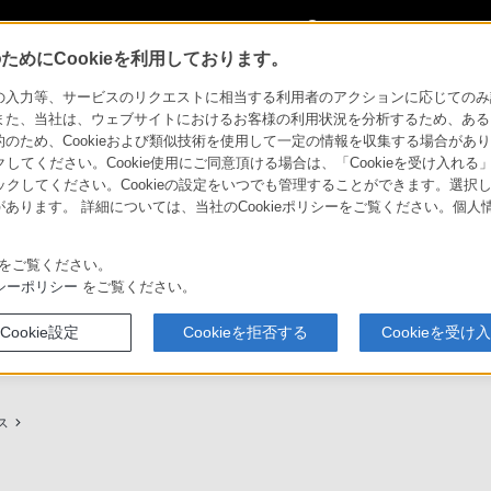
My Sonyに
サインイン
サインインす
めにCookieを利用しております。
用ガイド
力等、サービスのリクエストに相当する利用者のアクションに応じてのみ設定され
また、当社は、ウェブサイトにおけるお客様の利用状況を分析するため、ある
ため、Cookieおよび類似技術を使用して一定の情報を収集する場合がありま
クしてください。Cookie使用にご同意頂ける場合は、「Cookieを受け入れる
リックしてください。Cookieの設定をいつでも管理することができます。選択し
あります。 詳細については、当社のCookieポリシーをご覧ください。個
ービスに関しまとめてご案内しております。
をご覧ください。
シーポリシー
をご覧ください。
Cookie設定
Cookieを拒否する
Cookieを受け
プ（ソニーストア取次店）のご案内
My Sonyでの購入について
ス