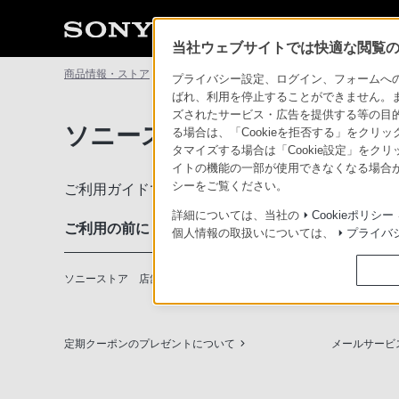
当社ウェブサイトでは快適な閲覧のた
商品情報・ストア
ソニーストアについて
ソニーストアのご利
プライバシー設定、ログイン、フォームへの入
ばれ、利用を停止することができません。
ズされたサービス・広告を提供する等の目的の
ソニーストアのご利用ガイド
る場合は、「Cookieを拒否する」をクリッ
タマイズする場合は「Cookie設定」をク
イトの機能の一部が使用できなくなる場合が
シーをご覧ください。
ご利用ガイドでは、ソニーストアのご利用方法・サ
詳細については、当社の
Cookieポリシー
ご利用の前に
個人情報の取扱いについては、
プライバ
ソニーストア 店舗のご案内
ソニーショッ
定期クーポンのプレゼントについて
メールサービ