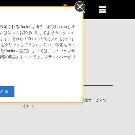
0
新規登録
るともっと便利に
るCookieは通常、必須Cookieと呼
いは個々のお客様に対してよりカスタマイ
す。それらのCookieの受け入れを拒否す
」をクリックして下さい。Cookie設定をカス
たCookieの設定によっては、このウェブサ
人情報の取扱いについては、プライバシーポリ
入れる
ソニーストアの特典・サービス
（長期保証、下取サービス、設置・設定サービスな
ど）