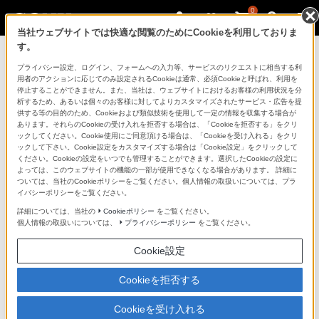
0
当社ウェブサイトでは快適な閲覧のためにCookieを利用しておりま
す。
ソニーストアのご利用ガイド
プライバシー設定、ログイン、フォームへの入力等、サービスのリクエストに相当する利
用者のアクションに応じてのみ設定されるCookieは通常、必須Cookieと呼ばれ、利用を
停止することができません。また、当社は、ウェブサイトにおけるお客様の利用状況を分
ご利用ガイドでは、ソニーストアのご利用方法・サービ
析するため、あるいは個々のお客様に対してよりカスタマイズされたサービス・広告を提
スに関しまとめてご案内しております。
供する等の目的のため、Cookieおよび類似技術を使用して一定の情報を収集する場合が
あります。それらのCookieの受け入れを拒否する場合は、「Cookieを拒否する」をクリ
ックしてください。Cookie使用にご同意頂ける場合は、「Cookieを受け入れる」をクリ
ご利用の前に
ックして下さい。Cookie設定をカスタマイズする場合は「Cookie設定」をクリックして
ください。Cookieの設定をいつでも管理することができます。選択したCookieの設定に
よっては、このウェブサイトの機能の一部が使用できなくなる場合があります。 詳細に
ついては、当社のCookieポリシーをご覧ください。個人情報の取扱いについては、プラ
ソニーストア 店舗のご案内
イバシーポリシーをご覧ください。
ソニーショップ（ソニーストア取次店）のご案内
詳細については、当社の
Cookieポリシー
をご覧ください。
個人情報の取扱いについては、
プライバシーポリシー
をご覧ください。
My Sonyでの購入について
Cookie設定
ソニーストアの特典・サービス
（長期保証、下取サービス、設置・設定サービスなど）
Cookieを拒否する
定期クーポンのプレゼントについて
Cookieを受け入れる