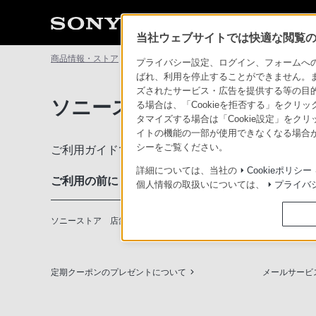
当社ウェブサイトでは快適な閲覧のた
商品情報・ストア
ソニーストアについて
ソニーストアのご利
プライバシー設定、ログイン、フォームへの入
ばれ、利用を停止することができません。
ズされたサービス・広告を提供する等の目的の
ソニーストアのご利用ガイド
る場合は、「Cookieを拒否する」をクリッ
タマイズする場合は「Cookie設定」をク
イトの機能の一部が使用できなくなる場合が
シーをご覧ください。
ご利用ガイドでは、ソニーストアのご利用方法・サ
詳細については、当社の
Cookieポリシー
ご利用の前に
個人情報の取扱いについては、
プライバ
ソニーストア 店舗のご案内
ソニーショッ
定期クーポンのプレゼントについて
メールサービ