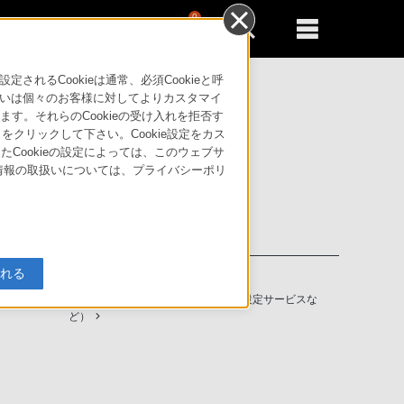
0
新規登録
るともっと便利に
るCookieは通常、必須Cookieと呼
いは個々のお客様に対してよりカスタマイ
す。それらのCookieの受け入れを拒否す
」をクリックして下さい。Cookie設定をカス
たCookieの設定によっては、このウェブサ
人情報の取扱いについては、プライバシーポリ
入れる
ソニーストアの特典・サービス
（長期保証、下取サービス、設置・設定サービスな
ど）