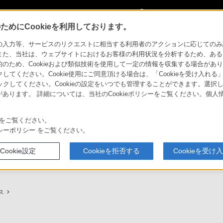
My Sonyに
サインイン
サインインす
めにCookieを利用しております。
用ガイド
力等、サービスのリクエストに相当する利用者のアクションに応じてのみ設定され
また、当社は、ウェブサイトにおけるお客様の利用状況を分析するため、ある
ため、Cookieおよび類似技術を使用して一定の情報を収集する場合がありま
クしてください。Cookie使用にご同意頂ける場合は、「Cookieを受け入れる
リックしてください。Cookieの設定をいつでも管理することができます。選択し
あります。 詳細については、当社のCookieポリシーをご覧ください。個
ービスに関しまとめてご案内しております。
をご覧ください。
シーポリシー
をご覧ください。
Cookie設定
Cookieを拒否する
Cookieを受け
プ（ソニーストア取次店）のご案内
My Sonyでの購入について
ス