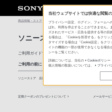
当社ウェブサイトでは快適な閲覧のた
商品情報・ストア
ソニーストアについて
ソニーストアのご利
プライバシー設定、ログイン、フォームへの入
ばれ、利用を停止することができません。
ズされたサービス・広告を提供する等の目的の
ソニーストアのご利用ガイド
る場合は、「Cookieを拒否する」をクリッ
タマイズする場合は「Cookie設定」をク
イトの機能の一部が使用できなくなる場合が
シーをご覧ください。
ご利用ガイドでは、ソニーストアのご利用方法・サ
詳細については、当社の
Cookieポリシー
ご利用の前に
個人情報の取扱いについては、
プライバ
ソニーストア 店舗のご案内
ソニーショッ
定期クーポンのプレゼントについて
メールサービ