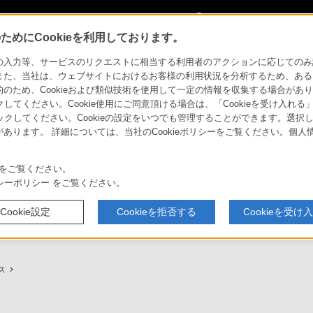
My Sonyに
サインイン
サインインす
めにCookieを利用しております。
用ガイド
力等、サービスのリクエストに相当する利用者のアクションに応じてのみ設定され
また、当社は、ウェブサイトにおけるお客様の利用状況を分析するため、ある
ため、Cookieおよび類似技術を使用して一定の情報を収集する場合がありま
クしてください。Cookie使用にご同意頂ける場合は、「Cookieを受け入れる
リックしてください。Cookieの設定をいつでも管理することができます。選択し
あります。 詳細については、当社のCookieポリシーをご覧ください。個
ービスに関しまとめてご案内しております。
をご覧ください。
シーポリシー
をご覧ください。
Cookie設定
Cookieを拒否する
Cookieを受け
プ（ソニーストア取次店）のご案内
My Sonyでの購入について
ス