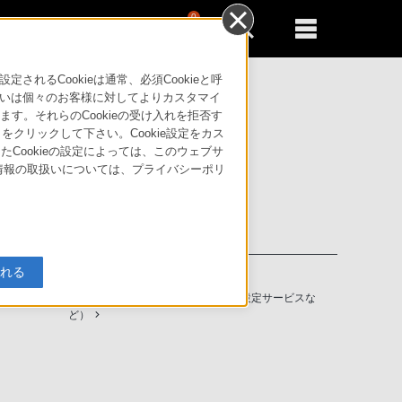
0
新規登録
るともっと便利に
るCookieは通常、必須Cookieと呼
いは個々のお客様に対してよりカスタマイ
す。それらのCookieの受け入れを拒否す
」をクリックして下さい。Cookie設定をカス
たCookieの設定によっては、このウェブサ
人情報の取扱いについては、プライバシーポリ
入れる
ソニーストアの特典・サービス
（長期保証、下取サービス、設置・設定サービスな
ど）