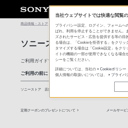
当社ウェブサイトでは快適な閲覧のた
商品情報・ストア
ソニーストアについて
ソニーストアのご利
プライバシー設定、ログイン、フォームへの入
ばれ、利用を停止することができません。
ズされたサービス・広告を提供する等の目的の
ソニーストアのご利用ガイド
る場合は、「Cookieを拒否する」をクリッ
タマイズする場合は「Cookie設定」をク
イトの機能の一部が使用できなくなる場合が
シーをご覧ください。
ご利用ガイドでは、ソニーストアのご利用方法・サ
詳細については、当社の
Cookieポリシー
ご利用の前に
個人情報の取扱いについては、
プライバ
ソニーストア 店舗のご案内
ソニーショッ
定期クーポンのプレゼントについて
メールサービ