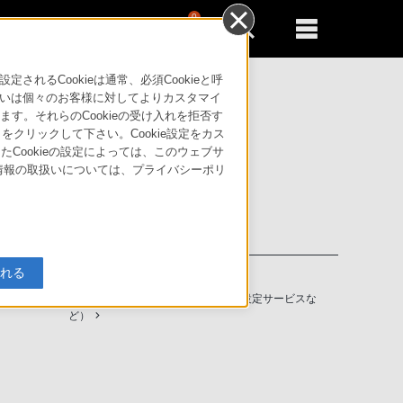
0
新規登録
るともっと便利に
るCookieは通常、必須Cookieと呼
いは個々のお客様に対してよりカスタマイ
す。それらのCookieの受け入れを拒否す
」をクリックして下さい。Cookie設定をカス
たCookieの設定によっては、このウェブサ
人情報の取扱いについては、プライバシーポリ
入れる
ソニーストアの特典・サービス
（長期保証、下取サービス、設置・設定サービスな
ど）