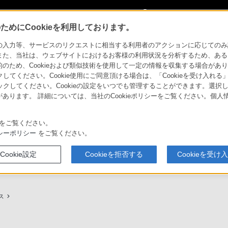
My Sonyに
サインイン
サインインす
めにCookieを利用しております。
用ガイド
力等、サービスのリクエストに相当する利用者のアクションに応じてのみ設定され
また、当社は、ウェブサイトにおけるお客様の利用状況を分析するため、ある
ため、Cookieおよび類似技術を使用して一定の情報を収集する場合がありま
クしてください。Cookie使用にご同意頂ける場合は、「Cookieを受け入れる
リックしてください。Cookieの設定をいつでも管理することができます。選択し
あります。 詳細については、当社のCookieポリシーをご覧ください。個
ービスに関しまとめてご案内しております。
をご覧ください。
シーポリシー
をご覧ください。
Cookie設定
Cookieを拒否する
Cookieを受け
プ（ソニーストア取次店）のご案内
My Sonyでの購入について
ス