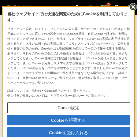
0
当社ウェブサイトでは快適な閲覧のためにCookieを利用しておりま
す。
ソニーストアのご利用ガイド
プライバシー設定、ログイン、フォームへの入力等、サービスのリクエストに相当する利
用者のアクションに応じてのみ設定されるCookieは通常、必須Cookieと呼ばれ、利用を
停止することができません。また、当社は、ウェブサイトにおけるお客様の利用状況を分
ご利用ガイドでは、ソニーストアのご利用方法・サービ
析するため、あるいは個々のお客様に対してよりカスタマイズされたサービス・広告を提
スに関しまとめてご案内しております。
供する等の目的のため、Cookieおよび類似技術を使用して一定の情報を収集する場合が
あります。それらのCookieの受け入れを拒否する場合は、「Cookieを拒否する」をクリ
ックしてください。Cookie使用にご同意頂ける場合は、「Cookieを受け入れる」をクリ
ご利用の前に
ックして下さい。Cookie設定をカスタマイズする場合は「Cookie設定」をクリックして
ください。Cookieの設定をいつでも管理することができます。選択したCookieの設定に
よっては、このウェブサイトの機能の一部が使用できなくなる場合があります。 詳細に
ついては、当社のCookieポリシーをご覧ください。個人情報の取扱いについては、プラ
ソニーストア 店舗のご案内
イバシーポリシーをご覧ください。
ソニーショップ（ソニーストア取次店）のご案内
詳細については、当社の
Cookieポリシー
をご覧ください。
個人情報の取扱いについては、
プライバシーポリシー
をご覧ください。
My Sonyでの購入について
Cookie設定
ソニーストアの特典・サービス
（長期保証、下取サービス、設置・設定サービスなど）
Cookieを拒否する
定期クーポンのプレゼントについて
Cookieを受け入れる