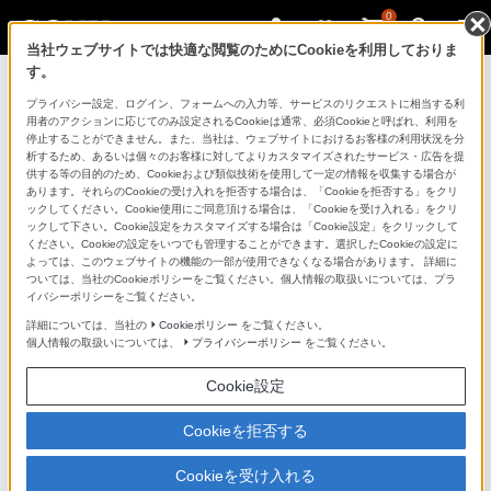
0
当社ウェブサイトでは快適な閲覧のためにCookieを利用しておりま
す。
ソニーストアのご利用ガイド
プライバシー設定、ログイン、フォームへの入力等、サービスのリクエストに相当する利
用者のアクションに応じてのみ設定されるCookieは通常、必須Cookieと呼ばれ、利用を
停止することができません。また、当社は、ウェブサイトにおけるお客様の利用状況を分
ご利用ガイドでは、ソニーストアのご利用方法・サービ
析するため、あるいは個々のお客様に対してよりカスタマイズされたサービス・広告を提
スに関しまとめてご案内しております。
供する等の目的のため、Cookieおよび類似技術を使用して一定の情報を収集する場合が
あります。それらのCookieの受け入れを拒否する場合は、「Cookieを拒否する」をクリ
ックしてください。Cookie使用にご同意頂ける場合は、「Cookieを受け入れる」をクリ
ご利用の前に
ックして下さい。Cookie設定をカスタマイズする場合は「Cookie設定」をクリックして
ください。Cookieの設定をいつでも管理することができます。選択したCookieの設定に
よっては、このウェブサイトの機能の一部が使用できなくなる場合があります。 詳細に
ついては、当社のCookieポリシーをご覧ください。個人情報の取扱いについては、プラ
ソニーストア 店舗のご案内
イバシーポリシーをご覧ください。
ソニーショップ（ソニーストア取次店）のご案内
詳細については、当社の
Cookieポリシー
をご覧ください。
個人情報の取扱いについては、
プライバシーポリシー
をご覧ください。
My Sonyでの購入について
Cookie設定
ソニーストアの特典・サービス
（長期保証、下取サービス、設置・設定サービスなど）
Cookieを拒否する
定期クーポンのプレゼントについて
Cookieを受け入れる