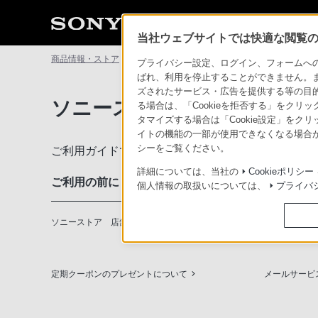
当社ウェブサイトでは快適な閲覧のた
商品情報・ストア
ソニーストアについて
ソニーストアのご利
プライバシー設定、ログイン、フォームへの入
ばれ、利用を停止することができません。
ズされたサービス・広告を提供する等の目的の
ソニーストアのご利用ガイド
る場合は、「Cookieを拒否する」をクリッ
タマイズする場合は「Cookie設定」をク
イトの機能の一部が使用できなくなる場合が
シーをご覧ください。
ご利用ガイドでは、ソニーストアのご利用方法・サ
詳細については、当社の
Cookieポリシー
ご利用の前に
個人情報の取扱いについては、
プライバ
ソニーストア 店舗のご案内
ソニーショッ
定期クーポンのプレゼントについて
メールサービ