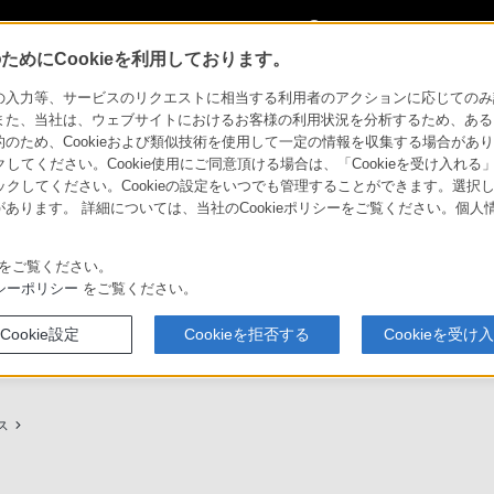
My Sonyに
サインイン
サインインす
めにCookieを利用しております。
用ガイド
力等、サービスのリクエストに相当する利用者のアクションに応じてのみ設定され
また、当社は、ウェブサイトにおけるお客様の利用状況を分析するため、ある
ため、Cookieおよび類似技術を使用して一定の情報を収集する場合がありま
クしてください。Cookie使用にご同意頂ける場合は、「Cookieを受け入れる
リックしてください。Cookieの設定をいつでも管理することができます。選択し
あります。 詳細については、当社のCookieポリシーをご覧ください。個
ービスに関しまとめてご案内しております。
をご覧ください。
シーポリシー
をご覧ください。
Cookie設定
Cookieを拒否する
Cookieを受け
プ（ソニーストア取次店）のご案内
My Sonyでの購入について
ス