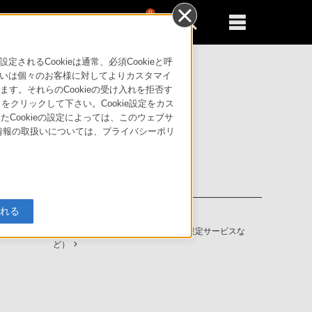
0
新規登録
るともっと便利に
るCookieは通常、必須Cookieと呼
いは個々のお客様に対してよりカスタマイ
す。それらのCookieの受け入れを拒否す
」をクリックして下さい。Cookie設定をカス
たCookieの設定によっては、このウェブサ
人情報の取扱いについては、プライバシーポリ
入れる
ソニーストアの特典・サービス
（長期保証、下取サービス、設置・設定サービスな
ど）