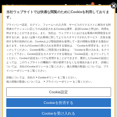
0
当社ウェブサイトでは快適な閲覧のためにCookieを利用しておりま
す。
ソニーストアのご利用ガイド
プライバシー設定、ログイン、フォームへの入力等、サービスのリクエストに相当する利
用者のアクションに応じてのみ設定されるCookieは通常、必須Cookieと呼ばれ、利用を
停止することができません。また、当社は、ウェブサイトにおけるお客様の利用状況を分
ご利用ガイドでは、ソニーストアのご利用方法・サービ
析するため、あるいは個々のお客様に対してよりカスタマイズされたサービス・広告を提
スに関しまとめてご案内しております。
供する等の目的のため、Cookieおよび類似技術を使用して一定の情報を収集する場合が
あります。それらのCookieの受け入れを拒否する場合は、「Cookieを拒否する」をクリ
ックしてください。Cookie使用にご同意頂ける場合は、「Cookieを受け入れる」をクリ
ご利用の前に
ックして下さい。Cookie設定をカスタマイズする場合は「Cookie設定」をクリックして
ください。Cookieの設定をいつでも管理することができます。選択したCookieの設定に
よっては、このウェブサイトの機能の一部が使用できなくなる場合があります。 詳細に
ついては、当社のCookieポリシーをご覧ください。個人情報の取扱いについては、プラ
ソニーストア 店舗のご案内
イバシーポリシーをご覧ください。
ソニーショップ（ソニーストア取次店）のご案内
詳細については、当社の
Cookieポリシー
をご覧ください。
個人情報の取扱いについては、
プライバシーポリシー
をご覧ください。
My Sonyでの購入について
Cookie設定
ソニーストアの特典・サービス
（長期保証、下取サービス、設置・設定サービスなど）
Cookieを拒否する
定期クーポンのプレゼントについて
Cookieを受け入れる