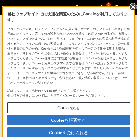
0
当社ウェブサイトでは快適な閲覧のためにCookieを利用しておりま
す。
ソニーストアのご利用ガイド
プライバシー設定、ログイン、フォームへの入力等、サービスのリクエストに相当する利
用者のアクションに応じてのみ設定されるCookieは通常、必須Cookieと呼ばれ、利用を
停止することができません。また、当社は、ウェブサイトにおけるお客様の利用状況を分
ご利用ガイドでは、ソニーストアのご利用方法・サービ
析するため、あるいは個々のお客様に対してよりカスタマイズされたサービス・広告を提
スに関しまとめてご案内しております。
供する等の目的のため、Cookieおよび類似技術を使用して一定の情報を収集する場合が
あります。それらのCookieの受け入れを拒否する場合は、「Cookieを拒否する」をクリ
ックしてください。Cookie使用にご同意頂ける場合は、「Cookieを受け入れる」をクリ
ご利用の前に
ックして下さい。Cookie設定をカスタマイズする場合は「Cookie設定」をクリックして
ください。Cookieの設定をいつでも管理することができます。選択したCookieの設定に
よっては、このウェブサイトの機能の一部が使用できなくなる場合があります。 詳細に
ついては、当社のCookieポリシーをご覧ください。個人情報の取扱いについては、プラ
ソニーストア 店舗のご案内
イバシーポリシーをご覧ください。
ソニーショップ（ソニーストア取次店）のご案内
詳細については、当社の
Cookieポリシー
をご覧ください。
個人情報の取扱いについては、
プライバシーポリシー
をご覧ください。
My Sonyでの購入について
Cookie設定
ソニーストアの特典・サービス
（長期保証、下取サービス、設置・設定サービスなど）
Cookieを拒否する
定期クーポンのプレゼントについて
Cookieを受け入れる