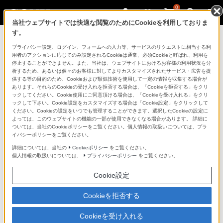
0
当社ウェブサイトでは快適な閲覧のためにCookieを利用しておりま
す。
ソニーストアのご利用ガイド
プライバシー設定、ログイン、フォームへの入力等、サービスのリクエストに相当する利
用者のアクションに応じてのみ設定されるCookieは通常、必須Cookieと呼ばれ、利用を
停止することができません。また、当社は、ウェブサイトにおけるお客様の利用状況を分
ご利用ガイドでは、ソニーストアのご利用方法・サービ
析するため、あるいは個々のお客様に対してよりカスタマイズされたサービス・広告を提
スに関しまとめてご案内しております。
供する等の目的のため、Cookieおよび類似技術を使用して一定の情報を収集する場合が
あります。それらのCookieの受け入れを拒否する場合は、「Cookieを拒否する」をクリ
ックしてください。Cookie使用にご同意頂ける場合は、「Cookieを受け入れる」をクリ
ご利用の前に
ックして下さい。Cookie設定をカスタマイズする場合は「Cookie設定」をクリックして
ください。Cookieの設定をいつでも管理することができます。選択したCookieの設定に
よっては、このウェブサイトの機能の一部が使用できなくなる場合があります。 詳細に
ついては、当社のCookieポリシーをご覧ください。個人情報の取扱いについては、プラ
ソニーストア 店舗のご案内
イバシーポリシーをご覧ください。
ソニーショップ（ソニーストア取次店）のご案内
詳細については、当社の
Cookieポリシー
をご覧ください。
個人情報の取扱いについては、
プライバシーポリシー
をご覧ください。
My Sonyでの購入について
Cookie設定
ソニーストアの特典・サービス
（長期保証、下取サービス、設置・設定サービスなど）
Cookieを拒否する
定期クーポンのプレゼントについて
Cookieを受け入れる