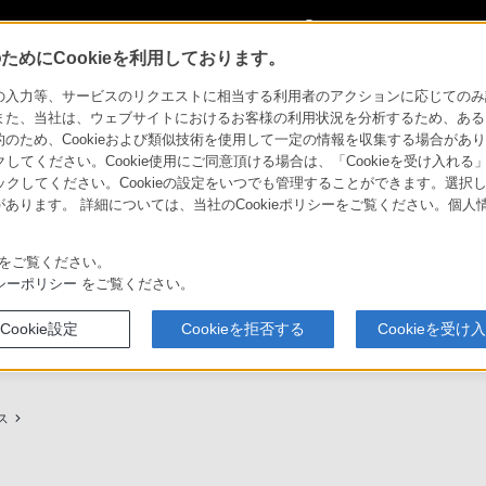
My Sonyに
サインイン
サインインす
めにCookieを利用しております。
用ガイド
力等、サービスのリクエストに相当する利用者のアクションに応じてのみ設定され
また、当社は、ウェブサイトにおけるお客様の利用状況を分析するため、ある
ため、Cookieおよび類似技術を使用して一定の情報を収集する場合がありま
クしてください。Cookie使用にご同意頂ける場合は、「Cookieを受け入れる
リックしてください。Cookieの設定をいつでも管理することができます。選択し
あります。 詳細については、当社のCookieポリシーをご覧ください。個
ービスに関しまとめてご案内しております。
をご覧ください。
シーポリシー
をご覧ください。
Cookie設定
Cookieを拒否する
Cookieを受け
プ（ソニーストア取次店）のご案内
My Sonyでの購入について
ス