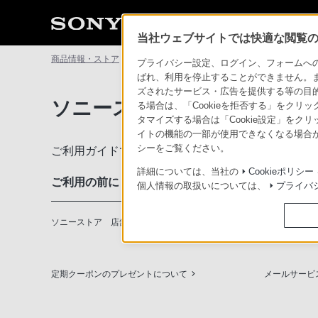
当社ウェブサイトでは快適な閲覧のた
商品情報・ストア
ソニーストアについて
ソニーストアのご利
プライバシー設定、ログイン、フォームへの入
ばれ、利用を停止することができません。
ズされたサービス・広告を提供する等の目的の
ソニーストアのご利用ガイド
る場合は、「Cookieを拒否する」をクリッ
タマイズする場合は「Cookie設定」をク
イトの機能の一部が使用できなくなる場合が
シーをご覧ください。
ご利用ガイドでは、ソニーストアのご利用方法・サ
詳細については、当社の
Cookieポリシー
ご利用の前に
個人情報の取扱いについては、
プライバ
ソニーストア 店舗のご案内
ソニーショッ
定期クーポンのプレゼントについて
メールサービ