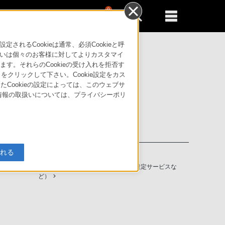
0
新規登録
るともっと便利に
るCookieは通常、必須Cookieと呼
いは個々のお客様に対してよりカスタマイ
す。それらのCookieの受け入れを拒否す
」をクリックして下さい。Cookie設定をカス
たCookieの設定によっては、このウェブサ
人情報の取扱いについては、プライバシーポリ
入れる
ソニーストアの特典・サービス
（長期保証、下取サービス、設置・設定サービスな
ど）