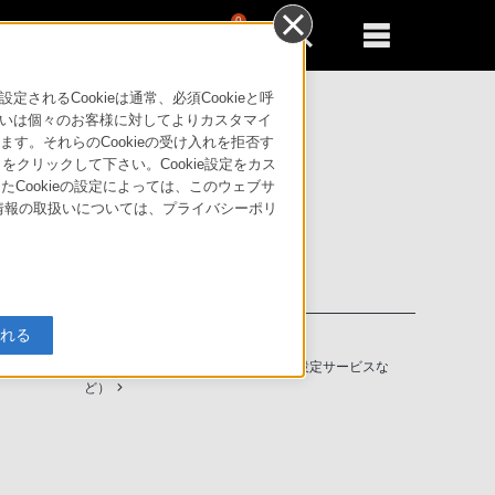
0
新規登録
るともっと便利に
るCookieは通常、必須Cookieと呼
いは個々のお客様に対してよりカスタマイ
す。それらのCookieの受け入れを拒否す
」をクリックして下さい。Cookie設定をカス
たCookieの設定によっては、このウェブサ
人情報の取扱いについては、プライバシーポリ
入れる
ソニーストアの特典・サービス
（長期保証、下取サービス、設置・設定サービスな
ど）