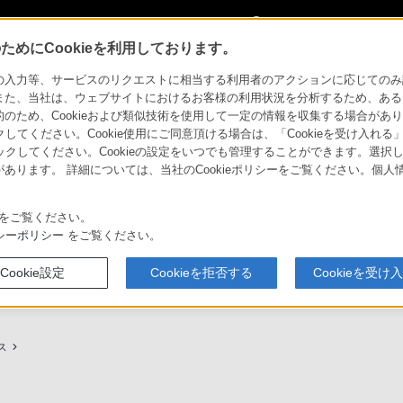
My Sonyに
サインイン
サインインす
めにCookieを利用しております。
用ガイド
力等、サービスのリクエストに相当する利用者のアクションに応じてのみ設定され
また、当社は、ウェブサイトにおけるお客様の利用状況を分析するため、ある
ため、Cookieおよび類似技術を使用して一定の情報を収集する場合がありま
クしてください。Cookie使用にご同意頂ける場合は、「Cookieを受け入れる
リックしてください。Cookieの設定をいつでも管理することができます。選択し
あります。 詳細については、当社のCookieポリシーをご覧ください。個
ービスに関しまとめてご案内しております。
をご覧ください。
シーポリシー
をご覧ください。
Cookie設定
Cookieを拒否する
Cookieを受け
プ（ソニーストア取次店）のご案内
My Sonyでの購入について
ス