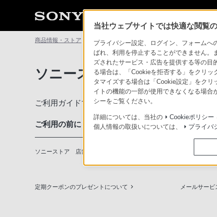
当社ウェブサイトでは快適な閲覧のた
商品情報・ストア
ソニーストアについて
ソニーストアのご利
プライバシー設定、ログイン、フォームへの入
ばれ、利用を停止することができません。
ズされたサービス・広告を提供する等の目的の
ソニーストアのご利用ガイド
る場合は、「Cookieを拒否する」をクリッ
タマイズする場合は「Cookie設定」をク
イトの機能の一部が使用できなくなる場合が
シーをご覧ください。
ご利用ガイドでは、ソニーストアのご利用方法・サ
詳細については、当社の
Cookieポリシー
ご利用の前に
個人情報の取扱いについては、
プライバ
ソニーストア 店舗のご案内
ソニーショッ
定期クーポンのプレゼントについて
メールサービ