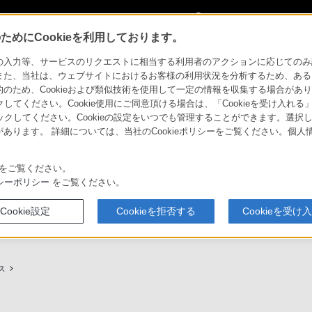
My Sonyに
サインイン
サインインす
めにCookieを利用しております。
用ガイド
力等、サービスのリクエストに相当する利用者のアクションに応じてのみ設定され
また、当社は、ウェブサイトにおけるお客様の利用状況を分析するため、ある
ため、Cookieおよび類似技術を使用して一定の情報を収集する場合がありま
クしてください。Cookie使用にご同意頂ける場合は、「Cookieを受け入れる
リックしてください。Cookieの設定をいつでも管理することができます。選択し
あります。 詳細については、当社のCookieポリシーをご覧ください。個
ービスに関しまとめてご案内しております。
をご覧ください。
シーポリシー
をご覧ください。
Cookie設定
Cookieを拒否する
Cookieを受け
プ（ソニーストア取次店）のご案内
My Sonyでの購入について
ス