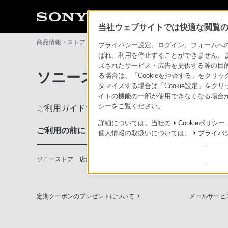
当社ウェブサイトでは快適な閲覧のた
商品情報・ストア
ソニーストアについて
ソニーストアのご利
プライバシー設定、ログイン、フォームへの入
ばれ、利用を停止することができません。
ズされたサービス・広告を提供する等の目的の
ソニーストアのご利用ガイド
る場合は、「Cookieを拒否する」をクリッ
タマイズする場合は「Cookie設定」をク
イトの機能の一部が使用できなくなる場合が
シーをご覧ください。
ご利用ガイドでは、ソニーストアのご利用方法・サ
詳細については、当社の
Cookieポリシー
ご利用の前に
個人情報の取扱いについては、
プライバ
ソニーストア 店舗のご案内
ソニーショッ
定期クーポンのプレゼントについて
メールサービ