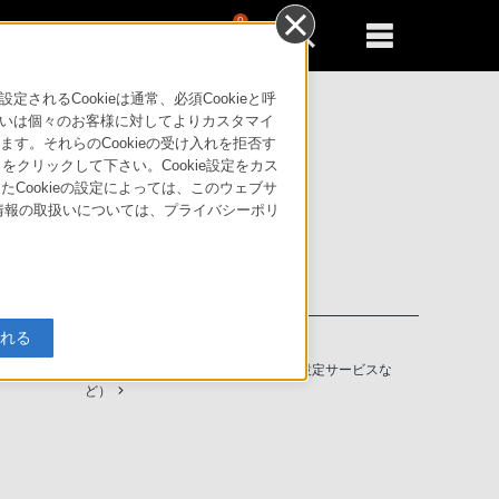
0
新規登録
るともっと便利に
るCookieは通常、必須Cookieと呼
いは個々のお客様に対してよりカスタマイ
す。それらのCookieの受け入れを拒否す
」をクリックして下さい。Cookie設定をカス
たCookieの設定によっては、このウェブサ
人情報の取扱いについては、プライバシーポリ
入れる
ソニーストアの特典・サービス
（長期保証、下取サービス、設置・設定サービスな
ど）