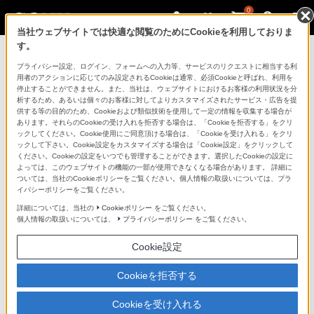
0
当社ウェブサイトでは快適な閲覧のためにCookieを利用しておりま
す。
ソニーストアのご利用ガイド
プライバシー設定、ログイン、フォームへの入力等、サービスのリクエストに相当する利
用者のアクションに応じてのみ設定されるCookieは通常、必須Cookieと呼ばれ、利用を
停止することができません。また、当社は、ウェブサイトにおけるお客様の利用状況を分
ご利用ガイドでは、ソニーストアのご利用方法・サービ
析するため、あるいは個々のお客様に対してよりカスタマイズされたサービス・広告を提
スに関しまとめてご案内しております。
供する等の目的のため、Cookieおよび類似技術を使用して一定の情報を収集する場合が
あります。それらのCookieの受け入れを拒否する場合は、「Cookieを拒否する」をクリ
ックしてください。Cookie使用にご同意頂ける場合は、「Cookieを受け入れる」をクリ
ご利用の前に
ックして下さい。Cookie設定をカスタマイズする場合は「Cookie設定」をクリックして
ください。Cookieの設定をいつでも管理することができます。選択したCookieの設定に
よっては、このウェブサイトの機能の一部が使用できなくなる場合があります。 詳細に
ついては、当社のCookieポリシーをご覧ください。個人情報の取扱いについては、プラ
ソニーストア 店舗のご案内
イバシーポリシーをご覧ください。
ソニーショップ（ソニーストア取次店）のご案内
詳細については、当社の
Cookieポリシー
をご覧ください。
個人情報の取扱いについては、
プライバシーポリシー
をご覧ください。
My Sonyでの購入について
Cookie設定
ソニーストアの特典・サービス
（長期保証、下取サービス、設置・設定サービスなど）
Cookieを拒否する
定期クーポンのプレゼントについて
Cookieを受け入れる