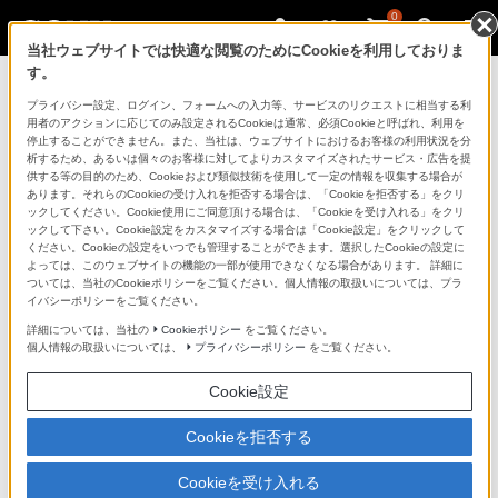
0
当社ウェブサイトでは快適な閲覧のためにCookieを利用しておりま
す。
ソニーストアのご利用ガイド
プライバシー設定、ログイン、フォームへの入力等、サービスのリクエストに相当する利
用者のアクションに応じてのみ設定されるCookieは通常、必須Cookieと呼ばれ、利用を
停止することができません。また、当社は、ウェブサイトにおけるお客様の利用状況を分
ご利用ガイドでは、ソニーストアのご利用方法・サービ
析するため、あるいは個々のお客様に対してよりカスタマイズされたサービス・広告を提
スに関しまとめてご案内しております。
供する等の目的のため、Cookieおよび類似技術を使用して一定の情報を収集する場合が
あります。それらのCookieの受け入れを拒否する場合は、「Cookieを拒否する」をクリ
ックしてください。Cookie使用にご同意頂ける場合は、「Cookieを受け入れる」をクリ
ご利用の前に
ックして下さい。Cookie設定をカスタマイズする場合は「Cookie設定」をクリックして
ください。Cookieの設定をいつでも管理することができます。選択したCookieの設定に
よっては、このウェブサイトの機能の一部が使用できなくなる場合があります。 詳細に
ついては、当社のCookieポリシーをご覧ください。個人情報の取扱いについては、プラ
ソニーストア 店舗のご案内
イバシーポリシーをご覧ください。
ソニーショップ（ソニーストア取次店）のご案内
詳細については、当社の
Cookieポリシー
をご覧ください。
個人情報の取扱いについては、
プライバシーポリシー
をご覧ください。
My Sonyでの購入について
Cookie設定
ソニーストアの特典・サービス
（長期保証、下取サービス、設置・設定サービスなど）
Cookieを拒否する
定期クーポンのプレゼントについて
Cookieを受け入れる