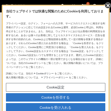
0
当社ウェブサイトでは快適な閲覧のためにCookieを利用しておりま
す。
ソニーストアのご利用ガイド
プライバシー設定、ログイン、フォームへの入力等、サービスのリクエストに相当する利
用者のアクションに応じてのみ設定されるCookieは通常、必須Cookieと呼ばれ、利用を
停止することができません。また、当社は、ウェブサイトにおけるお客様の利用状況を分
ご利用ガイドでは、ソニーストアのご利用方法・サービ
析するため、あるいは個々のお客様に対してよりカスタマイズされたサービス・広告を提
スに関しまとめてご案内しております。
供する等の目的のため、Cookieおよび類似技術を使用して一定の情報を収集する場合が
あります。それらのCookieの受け入れを拒否する場合は、「Cookieを拒否する」をクリ
ックしてください。Cookie使用にご同意頂ける場合は、「Cookieを受け入れる」をクリ
ご利用の前に
ックして下さい。Cookie設定をカスタマイズする場合は「Cookie設定」をクリックして
ください。Cookieの設定をいつでも管理することができます。選択したCookieの設定に
よっては、このウェブサイトの機能の一部が使用できなくなる場合があります。 詳細に
ついては、当社のCookieポリシーをご覧ください。個人情報の取扱いについては、プラ
ソニーストア 店舗のご案内
イバシーポリシーをご覧ください。
ソニーショップ（ソニーストア取次店）のご案内
詳細については、当社の
Cookieポリシー
をご覧ください。
個人情報の取扱いについては、
プライバシーポリシー
をご覧ください。
My Sonyでの購入について
Cookie設定
ソニーストアの特典・サービス
（長期保証、下取サービス、設置・設定サービスなど）
Cookieを拒否する
定期クーポンのプレゼントについて
Cookieを受け入れる