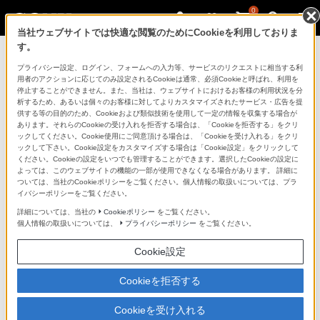
0
当社ウェブサイトでは快適な閲覧のためにCookieを利用しておりま
す。
ソニーストアのご利用ガイド
プライバシー設定、ログイン、フォームへの入力等、サービスのリクエストに相当する利
用者のアクションに応じてのみ設定されるCookieは通常、必須Cookieと呼ばれ、利用を
停止することができません。また、当社は、ウェブサイトにおけるお客様の利用状況を分
ご利用ガイドでは、ソニーストアのご利用方法・サービ
析するため、あるいは個々のお客様に対してよりカスタマイズされたサービス・広告を提
スに関しまとめてご案内しております。
供する等の目的のため、Cookieおよび類似技術を使用して一定の情報を収集する場合が
あります。それらのCookieの受け入れを拒否する場合は、「Cookieを拒否する」をクリ
ックしてください。Cookie使用にご同意頂ける場合は、「Cookieを受け入れる」をクリ
ご利用の前に
ックして下さい。Cookie設定をカスタマイズする場合は「Cookie設定」をクリックして
ください。Cookieの設定をいつでも管理することができます。選択したCookieの設定に
よっては、このウェブサイトの機能の一部が使用できなくなる場合があります。 詳細に
ついては、当社のCookieポリシーをご覧ください。個人情報の取扱いについては、プラ
ソニーストア 店舗のご案内
イバシーポリシーをご覧ください。
ソニーショップ（ソニーストア取次店）のご案内
詳細については、当社の
Cookieポリシー
をご覧ください。
個人情報の取扱いについては、
プライバシーポリシー
をご覧ください。
My Sonyでの購入について
Cookie設定
ソニーストアの特典・サービス
（長期保証、下取サービス、設置・設定サービスなど）
Cookieを拒否する
定期クーポンのプレゼントについて
Cookieを受け入れる