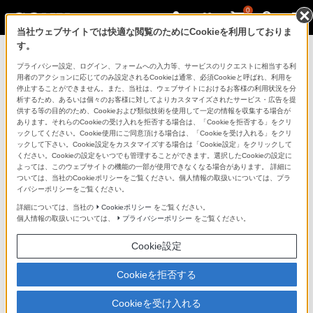
0
当社ウェブサイトでは快適な閲覧のためにCookieを利用しておりま
す。
ソニーストアのご利用ガイド
プライバシー設定、ログイン、フォームへの入力等、サービスのリクエストに相当する利
用者のアクションに応じてのみ設定されるCookieは通常、必須Cookieと呼ばれ、利用を
停止することができません。また、当社は、ウェブサイトにおけるお客様の利用状況を分
ご利用ガイドでは、ソニーストアのご利用方法・サービ
析するため、あるいは個々のお客様に対してよりカスタマイズされたサービス・広告を提
スに関しまとめてご案内しております。
供する等の目的のため、Cookieおよび類似技術を使用して一定の情報を収集する場合が
あります。それらのCookieの受け入れを拒否する場合は、「Cookieを拒否する」をクリ
ックしてください。Cookie使用にご同意頂ける場合は、「Cookieを受け入れる」をクリ
ご利用の前に
ックして下さい。Cookie設定をカスタマイズする場合は「Cookie設定」をクリックして
ください。Cookieの設定をいつでも管理することができます。選択したCookieの設定に
よっては、このウェブサイトの機能の一部が使用できなくなる場合があります。 詳細に
ついては、当社のCookieポリシーをご覧ください。個人情報の取扱いについては、プラ
ソニーストア 店舗のご案内
イバシーポリシーをご覧ください。
ソニーショップ（ソニーストア取次店）のご案内
詳細については、当社の
Cookieポリシー
をご覧ください。
個人情報の取扱いについては、
プライバシーポリシー
をご覧ください。
My Sonyでの購入について
Cookie設定
ソニーストアの特典・サービス
（長期保証、下取サービス、設置・設定サービスなど）
Cookieを拒否する
定期クーポンのプレゼントについて
Cookieを受け入れる