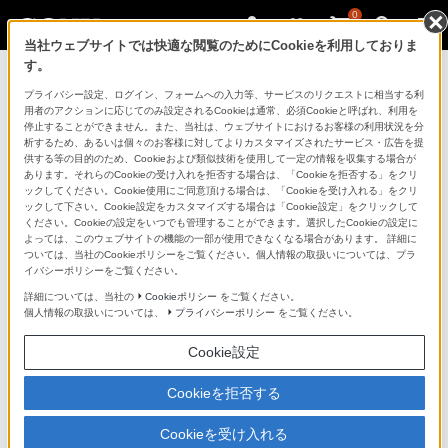
0
当社ウェブサイトでは快適な閲覧のためにCookieを利用しておりま
す。
ソニーストアのご利用ガイド
プライバシー設定、ログイン、フォームへの入力等、サービスのリクエストに相当する利
用者のアクションに応じてのみ設定されるCookieは通常、必須Cookieと呼ばれ、利用を
停止することができません。また、当社は、ウェブサイトにおけるお客様の利用状況を分
ご利用ガイドでは、ソニーストアのご利用方法・サービ
析するため、あるいは個々のお客様に対してよりカスタマイズされたサービス・広告を提
スに関しまとめてご案内しております。
供する等の目的のため、Cookieおよび類似技術を使用して一定の情報を収集する場合が
あります。それらのCookieの受け入れを拒否する場合は、「Cookieを拒否する」をクリ
ックしてください。Cookie使用にご同意頂ける場合は、「Cookieを受け入れる」をクリ
ご利用の前に
ックして下さい。Cookie設定をカスタマイズする場合は「Cookie設定」をクリックして
ください。Cookieの設定をいつでも管理することができます。選択したCookieの設定に
よっては、このウェブサイトの機能の一部が使用できなくなる場合があります。 詳細に
ついては、当社のCookieポリシーをご覧ください。個人情報の取扱いについては、プラ
ソニーストア 店舗のご案内
イバシーポリシーをご覧ください。
ソニーショップ（ソニーストア取次店）のご案内
詳細については、当社の
Cookieポリシー
をご覧ください。
個人情報の取扱いについては、
プライバシーポリシー
をご覧ください。
My Sonyでの購入について
Cookie設定
ソニーストアの特典・サービス
（長期保証、下取サービス、設置・設定サービスなど）
Cookieを拒否する
定期クーポンのプレゼントについて
Cookieを受け入れる