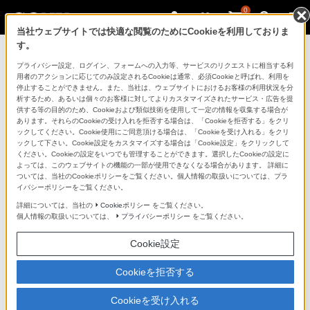
0
当社ウェブサイトでは快適な閲覧のためにCookieを利用しておりま
す。
ソニーストアのご利用ガイド
プライバシー設定、ログイン、フォームへの入力等、サービスのリクエストに相当する利
用者のアクションに応じてのみ設定されるCookieは通常、必須Cookieと呼ばれ、利用を
停止することができません。また、当社は、ウェブサイトにおけるお客様の利用状況を分
ご利用ガイドでは、ソニーストアのご利用方法・サービ
析するため、あるいは個々のお客様に対してよりカスタマイズされたサービス・広告を提
スに関しまとめてご案内しております。
供する等の目的のため、Cookieおよび類似技術を使用して一定の情報を収集する場合が
あります。それらのCookieの受け入れを拒否する場合は、「Cookieを拒否する」をクリ
ックしてください。Cookie使用にご同意頂ける場合は、「Cookieを受け入れる」をクリ
ご利用の前に
ックして下さい。Cookie設定をカスタマイズする場合は「Cookie設定」をクリックして
ください。Cookieの設定をいつでも管理することができます。選択したCookieの設定に
よっては、このウェブサイトの機能の一部が使用できなくなる場合があります。 詳細に
ついては、当社のCookieポリシーをご覧ください。個人情報の取扱いについては、プラ
ソニーストア 店舗のご案内
イバシーポリシーをご覧ください。
ソニーショップ（ソニーストア取次店）のご案内
詳細については、当社の
Cookieポリシー
をご覧ください。
個人情報の取扱いについては、
プライバシーポリシー
をご覧ください。
My Sonyでの購入について
Cookie設定
ソニーストアの特典・サービス
（長期保証、下取サービス、設置・設定サービスなど）
Cookieを拒否する
定期クーポンのプレゼントについて
Cookieを受け入れる