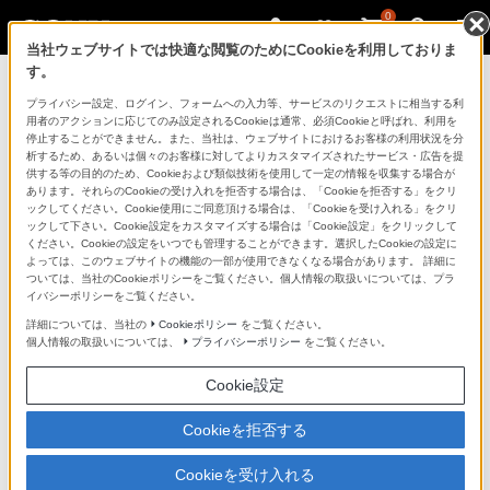
0
当社ウェブサイトでは快適な閲覧のためにCookieを利用しておりま
す。
ソニーストアのご利用ガイド
プライバシー設定、ログイン、フォームへの入力等、サービスのリクエストに相当する利
用者のアクションに応じてのみ設定されるCookieは通常、必須Cookieと呼ばれ、利用を
停止することができません。また、当社は、ウェブサイトにおけるお客様の利用状況を分
ご利用ガイドでは、ソニーストアのご利用方法・サービ
析するため、あるいは個々のお客様に対してよりカスタマイズされたサービス・広告を提
スに関しまとめてご案内しております。
供する等の目的のため、Cookieおよび類似技術を使用して一定の情報を収集する場合が
あります。それらのCookieの受け入れを拒否する場合は、「Cookieを拒否する」をクリ
ックしてください。Cookie使用にご同意頂ける場合は、「Cookieを受け入れる」をクリ
ご利用の前に
ックして下さい。Cookie設定をカスタマイズする場合は「Cookie設定」をクリックして
ください。Cookieの設定をいつでも管理することができます。選択したCookieの設定に
よっては、このウェブサイトの機能の一部が使用できなくなる場合があります。 詳細に
ついては、当社のCookieポリシーをご覧ください。個人情報の取扱いについては、プラ
ソニーストア 店舗のご案内
イバシーポリシーをご覧ください。
ソニーショップ（ソニーストア取次店）のご案内
詳細については、当社の
Cookieポリシー
をご覧ください。
個人情報の取扱いについては、
プライバシーポリシー
をご覧ください。
My Sonyでの購入について
Cookie設定
ソニーストアの特典・サービス
（長期保証、下取サービス、設置・設定サービスなど）
Cookieを拒否する
定期クーポンのプレゼントについて
Cookieを受け入れる