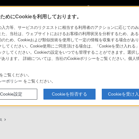
My Sonyに
サインイン
サインインす
めにCookieを利用しております。
用ガイド
力等、サービスのリクエストに相当する利用者のアクションに応じてのみ設定され
また、当社は、ウェブサイトにおけるお客様の利用状況を分析するため、ある
ため、Cookieおよび類似技術を使用して一定の情報を収集する場合がありま
クしてください。Cookie使用にご同意頂ける場合は、「Cookieを受け入れる
リックしてください。Cookieの設定をいつでも管理することができます。選択し
あります。 詳細については、当社のCookieポリシーをご覧ください。個
ービスに関しまとめてご案内しております。
をご覧ください。
シーポリシー
をご覧ください。
Cookie設定
Cookieを拒否する
Cookieを受け
プ（ソニーストア取次店）のご案内
My Sonyでの購入について
ス