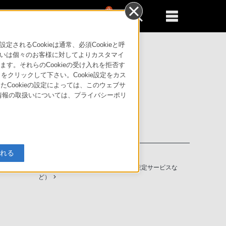
0
新規登録
るともっと便利に
るCookieは通常、必須Cookieと呼
いは個々のお客様に対してよりカスタマイ
す。それらのCookieの受け入れを拒否す
」をクリックして下さい。Cookie設定をカス
たCookieの設定によっては、このウェブサ
人情報の取扱いについては、プライバシーポリ
入れる
ソニーストアの特典・サービス
（長期保証、下取サービス、設置・設定サービスな
ど）