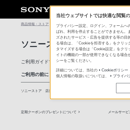
当社ウェブサイトでは快適な閲覧のた
商品情報・ストア
ソニーストアについて
ソニーストアのご利
プライバシー設定、ログイン、フォームへの入
ばれ、利用を停止することができません。
ズされたサービス・広告を提供する等の目的の
ソニーストアのご利用ガイド
る場合は、「Cookieを拒否する」をクリッ
タマイズする場合は「Cookie設定」をク
イトの機能の一部が使用できなくなる場合が
シーをご覧ください。
ご利用ガイドでは、ソニーストアのご利用方法・サ
詳細については、当社の
Cookieポリシー
ご利用の前に
個人情報の取扱いについては、
プライバ
ソニーストア 店舗のご案内
ソニーショッ
定期クーポンのプレゼントについて
メールサービ