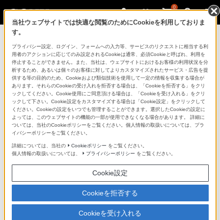
0
当社ウェブサイトでは快適な閲覧のためにCookieを利用しておりま
す。
ソニーストアのご利用ガイド
プライバシー設定、ログイン、フォームへの入力等、サービスのリクエストに相当する利
用者のアクションに応じてのみ設定されるCookieは通常、必須Cookieと呼ばれ、利用を
停止することができません。また、当社は、ウェブサイトにおけるお客様の利用状況を分
ご利用ガイドでは、ソニーストアのご利用方法・サービ
析するため、あるいは個々のお客様に対してよりカスタマイズされたサービス・広告を提
スに関しまとめてご案内しております。
供する等の目的のため、Cookieおよび類似技術を使用して一定の情報を収集する場合が
あります。それらのCookieの受け入れを拒否する場合は、「Cookieを拒否する」をクリ
ックしてください。Cookie使用にご同意頂ける場合は、「Cookieを受け入れる」をクリ
ご利用の前に
ックして下さい。Cookie設定をカスタマイズする場合は「Cookie設定」をクリックして
ください。Cookieの設定をいつでも管理することができます。選択したCookieの設定に
よっては、このウェブサイトの機能の一部が使用できなくなる場合があります。 詳細に
ついては、当社のCookieポリシーをご覧ください。個人情報の取扱いについては、プラ
ソニーストア 店舗のご案内
イバシーポリシーをご覧ください。
ソニーショップ（ソニーストア取次店）のご案内
詳細については、当社の
Cookieポリシー
をご覧ください。
個人情報の取扱いについては、
プライバシーポリシー
をご覧ください。
My Sonyでの購入について
Cookie設定
ソニーストアの特典・サービス
（長期保証、下取サービス、設置・設定サービスなど）
Cookieを拒否する
定期クーポンのプレゼントについて
Cookieを受け入れる