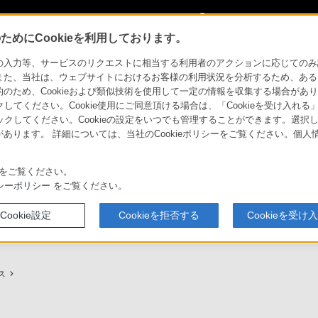
My Sonyに
サインイン
サインインす
めにCookieを利用しております。
用ガイド
力等、サービスのリクエストに相当する利用者のアクションに応じてのみ設定され
また、当社は、ウェブサイトにおけるお客様の利用状況を分析するため、ある
ため、Cookieおよび類似技術を使用して一定の情報を収集する場合がありま
クしてください。Cookie使用にご同意頂ける場合は、「Cookieを受け入れる
リックしてください。Cookieの設定をいつでも管理することができます。選択し
あります。 詳細については、当社のCookieポリシーをご覧ください。個
ービスに関しまとめてご案内しております。
をご覧ください。
シーポリシー
をご覧ください。
Cookie設定
Cookieを拒否する
Cookieを受け
プ（ソニーストア取次店）のご案内
My Sonyでの購入について
ス