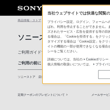
当社ウェブサイトでは快適な閲覧のた
商品情報・ストア
ソニーストアについて
ソニーストアのご利
プライバシー設定、ログイン、フォームへの入
ばれ、利用を停止することができません。
ズされたサービス・広告を提供する等の目的の
ソニーストアのご利用ガイド
る場合は、「Cookieを拒否する」をクリッ
タマイズする場合は「Cookie設定」をク
イトの機能の一部が使用できなくなる場合が
シーをご覧ください。
ご利用ガイドでは、ソニーストアのご利用方法・サ
詳細については、当社の
Cookieポリシー
ご利用の前に
個人情報の取扱いについては、
プライバ
ソニーストア 店舗のご案内
ソニーショッ
定期クーポンのプレゼントについて
メールサービ