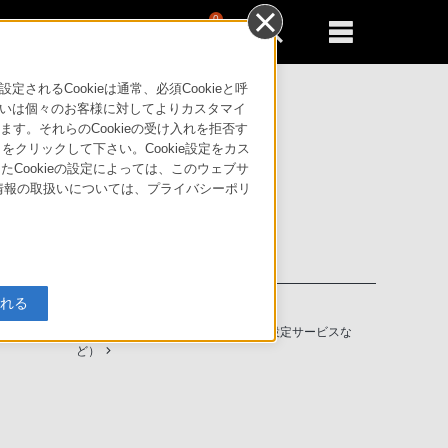
0
新規登録
るともっと便利に
るCookieは通常、必須Cookieと呼
いは個々のお客様に対してよりカスタマイ
す。それらのCookieの受け入れを拒否す
」をクリックして下さい。Cookie設定をカス
たCookieの設定によっては、このウェブサ
人情報の取扱いについては、プライバシーポリ
入れる
ソニーストアの特典・サービス
（長期保証、下取サービス、設置・設定サービスな
ど）