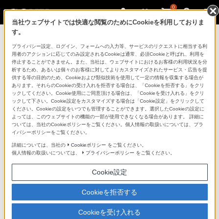
0
当社ウェブサイトでは快適な閲覧のためにCookieを利用しておりま
す。
ソニーストアのご利用ガイド
プライバシー設定、ログイン、フォームへの入力等、サービスのリクエストに相当する利
用者のアクションに応じてのみ設定されるCookieは通常、必須Cookieと呼ばれ、利用を
停止することができません。また、当社は、ウェブサイトにおけるお客様の利用状況を分
ご利用ガイドでは、ソニーストアのご利用方法・サービ
析するため、あるいは個々のお客様に対してよりカスタマイズされたサービス・広告を提
スに関しまとめてご案内しております。
供する等の目的のため、Cookieおよび類似技術を使用して一定の情報を収集する場合が
あります。それらのCookieの受け入れを拒否する場合は、「Cookieを拒否する」をクリ
ックしてください。Cookie使用にご同意頂ける場合は、「Cookieを受け入れる」をクリ
ご利用の前に
ックして下さい。Cookie設定をカスタマイズする場合は「Cookie設定」をクリックして
ください。Cookieの設定をいつでも管理することができます。選択したCookieの設定に
よっては、このウェブサイトの機能の一部が使用できなくなる場合があります。 詳細に
ついては、当社のCookieポリシーをご覧ください。個人情報の取扱いについては、プラ
ソニーストア 店舗のご案内
イバシーポリシーをご覧ください。
ソニーショップ（ソニーストア取次店）のご案内
詳細については、当社の
Cookieポリシー
をご覧ください。
個人情報の取扱いについては、
プライバシーポリシー
をご覧ください。
My Sonyでの購入について
Cookie設定
ソニーストアの特典・サービス
（長期保証、下取サービス、設置・設定サービスなど）
Cookieを拒否する
定期クーポンのプレゼントについて
Cookieを受け入れる