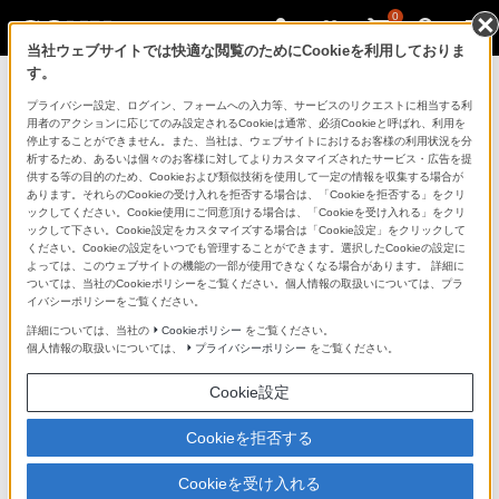
0
当社ウェブサイトでは快適な閲覧のためにCookieを利用しておりま
す。
ソニーストアのご利用ガイド
プライバシー設定、ログイン、フォームへの入力等、サービスのリクエストに相当する利
用者のアクションに応じてのみ設定されるCookieは通常、必須Cookieと呼ばれ、利用を
停止することができません。また、当社は、ウェブサイトにおけるお客様の利用状況を分
ご利用ガイドでは、ソニーストアのご利用方法・サービ
析するため、あるいは個々のお客様に対してよりカスタマイズされたサービス・広告を提
スに関しまとめてご案内しております。
供する等の目的のため、Cookieおよび類似技術を使用して一定の情報を収集する場合が
あります。それらのCookieの受け入れを拒否する場合は、「Cookieを拒否する」をクリ
ックしてください。Cookie使用にご同意頂ける場合は、「Cookieを受け入れる」をクリ
ご利用の前に
ックして下さい。Cookie設定をカスタマイズする場合は「Cookie設定」をクリックして
ください。Cookieの設定をいつでも管理することができます。選択したCookieの設定に
よっては、このウェブサイトの機能の一部が使用できなくなる場合があります。 詳細に
ついては、当社のCookieポリシーをご覧ください。個人情報の取扱いについては、プラ
ソニーストア 店舗のご案内
イバシーポリシーをご覧ください。
ソニーショップ（ソニーストア取次店）のご案内
詳細については、当社の
Cookieポリシー
をご覧ください。
個人情報の取扱いについては、
プライバシーポリシー
をご覧ください。
My Sonyでの購入について
Cookie設定
ソニーストアの特典・サービス
（長期保証、下取サービス、設置・設定サービスなど）
Cookieを拒否する
定期クーポンのプレゼントについて
Cookieを受け入れる