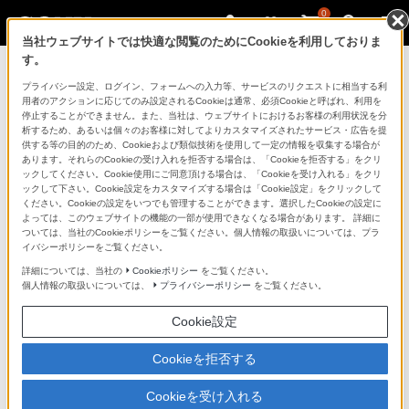
0
当社ウェブサイトでは快適な閲覧のためにCookieを利用しておりま
す。
ソニーストアのご利用ガイド
プライバシー設定、ログイン、フォームへの入力等、サービスのリクエストに相当する利
用者のアクションに応じてのみ設定されるCookieは通常、必須Cookieと呼ばれ、利用を
停止することができません。また、当社は、ウェブサイトにおけるお客様の利用状況を分
ご利用ガイドでは、ソニーストアのご利用方法・サービ
析するため、あるいは個々のお客様に対してよりカスタマイズされたサービス・広告を提
スに関しまとめてご案内しております。
供する等の目的のため、Cookieおよび類似技術を使用して一定の情報を収集する場合が
あります。それらのCookieの受け入れを拒否する場合は、「Cookieを拒否する」をクリ
ックしてください。Cookie使用にご同意頂ける場合は、「Cookieを受け入れる」をクリ
ご利用の前に
ックして下さい。Cookie設定をカスタマイズする場合は「Cookie設定」をクリックして
ください。Cookieの設定をいつでも管理することができます。選択したCookieの設定に
よっては、このウェブサイトの機能の一部が使用できなくなる場合があります。 詳細に
ついては、当社のCookieポリシーをご覧ください。個人情報の取扱いについては、プラ
ソニーストア 店舗のご案内
イバシーポリシーをご覧ください。
ソニーショップ（ソニーストア取次店）のご案内
詳細については、当社の
Cookieポリシー
をご覧ください。
個人情報の取扱いについては、
プライバシーポリシー
をご覧ください。
My Sonyでの購入について
Cookie設定
ソニーストアの特典・サービス
（長期保証、下取サービス、設置・設定サービスなど）
Cookieを拒否する
定期クーポンのプレゼントについて
Cookieを受け入れる