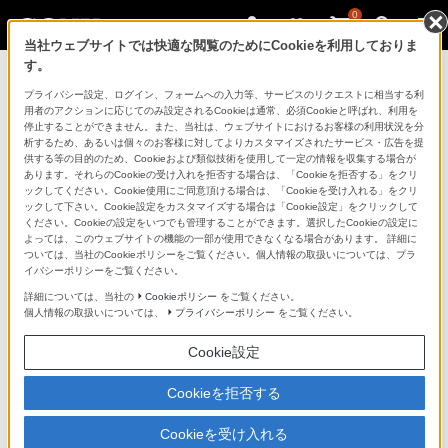
0
当社ウェブサイトでは快適な閲覧のためにCookieを利用しておりま
す。
ソニーストアのご利用ガイド
プライバシー設定、ログイン、フォームへの入力等、サービスのリクエストに相当する利
用者のアクションに応じてのみ設定されるCookieは通常、必須Cookieと呼ばれ、利用を
停止することができません。また、当社は、ウェブサイトにおけるお客様の利用状況を分
ご利用ガイドでは、ソニーストアのご利用方法・サービ
析するため、あるいは個々のお客様に対してよりカスタマイズされたサービス・広告を提
スに関しまとめてご案内しております。
供する等の目的のため、Cookieおよび類似技術を使用して一定の情報を収集する場合が
あります。それらのCookieの受け入れを拒否する場合は、「Cookieを拒否する」をクリ
ックしてください。Cookie使用にご同意頂ける場合は、「Cookieを受け入れる」をクリ
ご利用の前に
ックして下さい。Cookie設定をカスタマイズする場合は「Cookie設定」をクリックして
ください。Cookieの設定をいつでも管理することができます。選択したCookieの設定に
よっては、このウェブサイトの機能の一部が使用できなくなる場合があります。 詳細に
ついては、当社のCookieポリシーをご覧ください。個人情報の取扱いについては、プラ
ソニーストア 店舗のご案内
イバシーポリシーをご覧ください。
ソニーショップ（ソニーストア取次店）のご案内
詳細については、当社の
Cookieポリシー
をご覧ください。
個人情報の取扱いについては、
プライバシーポリシー
をご覧ください。
My Sonyでの購入について
Cookie設定
ソニーストアの特典・サービス
（長期保証、下取サービス、設置・設定サービスなど）
Cookieを拒否する
定期クーポンのプレゼントについて
Cookieを受け入れる