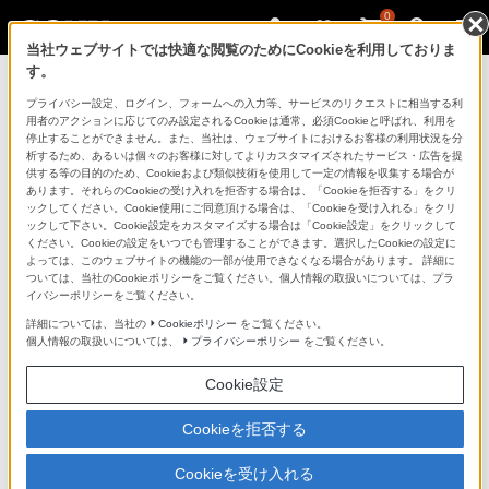
0
当社ウェブサイトでは快適な閲覧のためにCookieを利用しておりま
す。
ソニーストアのご利用ガイド
プライバシー設定、ログイン、フォームへの入力等、サービスのリクエストに相当する利
用者のアクションに応じてのみ設定されるCookieは通常、必須Cookieと呼ばれ、利用を
停止することができません。また、当社は、ウェブサイトにおけるお客様の利用状況を分
ご利用ガイドでは、ソニーストアのご利用方法・サービ
析するため、あるいは個々のお客様に対してよりカスタマイズされたサービス・広告を提
スに関しまとめてご案内しております。
供する等の目的のため、Cookieおよび類似技術を使用して一定の情報を収集する場合が
あります。それらのCookieの受け入れを拒否する場合は、「Cookieを拒否する」をクリ
ックしてください。Cookie使用にご同意頂ける場合は、「Cookieを受け入れる」をクリ
ご利用の前に
ックして下さい。Cookie設定をカスタマイズする場合は「Cookie設定」をクリックして
ください。Cookieの設定をいつでも管理することができます。選択したCookieの設定に
よっては、このウェブサイトの機能の一部が使用できなくなる場合があります。 詳細に
ついては、当社のCookieポリシーをご覧ください。個人情報の取扱いについては、プラ
ソニーストア 店舗のご案内
イバシーポリシーをご覧ください。
ソニーショップ（ソニーストア取次店）のご案内
詳細については、当社の
Cookieポリシー
をご覧ください。
個人情報の取扱いについては、
プライバシーポリシー
をご覧ください。
My Sonyでの購入について
Cookie設定
ソニーストアの特典・サービス
（長期保証、下取サービス、設置・設定サービスなど）
Cookieを拒否する
定期クーポンのプレゼントについて
Cookieを受け入れる