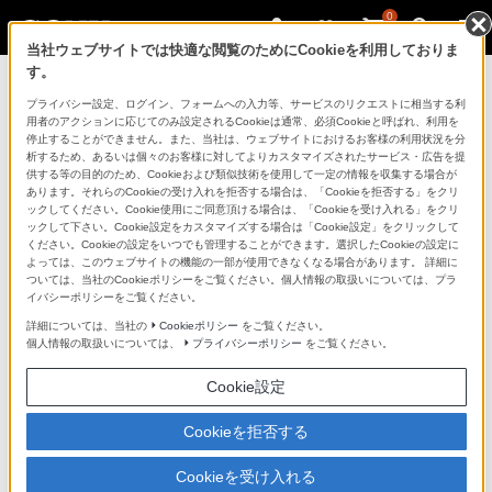
0
当社ウェブサイトでは快適な閲覧のためにCookieを利用しておりま
す。
ソニーストアのご利用ガイド
プライバシー設定、ログイン、フォームへの入力等、サービスのリクエストに相当する利
用者のアクションに応じてのみ設定されるCookieは通常、必須Cookieと呼ばれ、利用を
停止することができません。また、当社は、ウェブサイトにおけるお客様の利用状況を分
ご利用ガイドでは、ソニーストアのご利用方法・サービ
析するため、あるいは個々のお客様に対してよりカスタマイズされたサービス・広告を提
スに関しまとめてご案内しております。
供する等の目的のため、Cookieおよび類似技術を使用して一定の情報を収集する場合が
あります。それらのCookieの受け入れを拒否する場合は、「Cookieを拒否する」をクリ
ックしてください。Cookie使用にご同意頂ける場合は、「Cookieを受け入れる」をクリ
ご利用の前に
ックして下さい。Cookie設定をカスタマイズする場合は「Cookie設定」をクリックして
ください。Cookieの設定をいつでも管理することができます。選択したCookieの設定に
よっては、このウェブサイトの機能の一部が使用できなくなる場合があります。 詳細に
ついては、当社のCookieポリシーをご覧ください。個人情報の取扱いについては、プラ
ソニーストア 店舗のご案内
イバシーポリシーをご覧ください。
ソニーショップ（ソニーストア取次店）のご案内
詳細については、当社の
Cookieポリシー
をご覧ください。
個人情報の取扱いについては、
プライバシーポリシー
をご覧ください。
My Sonyでの購入について
Cookie設定
ソニーストアの特典・サービス
（長期保証、下取サービス、設置・設定サービスなど）
Cookieを拒否する
定期クーポンのプレゼントについて
Cookieを受け入れる