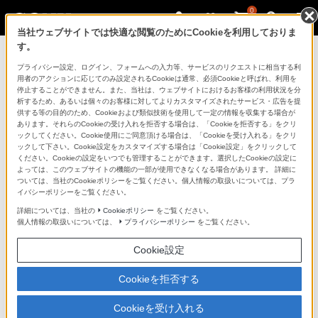
0
当社ウェブサイトでは快適な閲覧のためにCookieを利用しておりま
す。
ソニーストアのご利用ガイド
プライバシー設定、ログイン、フォームへの入力等、サービスのリクエストに相当する利
用者のアクションに応じてのみ設定されるCookieは通常、必須Cookieと呼ばれ、利用を
停止することができません。また、当社は、ウェブサイトにおけるお客様の利用状況を分
ご利用ガイドでは、ソニーストアのご利用方法・サービ
析するため、あるいは個々のお客様に対してよりカスタマイズされたサービス・広告を提
スに関しまとめてご案内しております。
供する等の目的のため、Cookieおよび類似技術を使用して一定の情報を収集する場合が
あります。それらのCookieの受け入れを拒否する場合は、「Cookieを拒否する」をクリ
ックしてください。Cookie使用にご同意頂ける場合は、「Cookieを受け入れる」をクリ
ご利用の前に
ックして下さい。Cookie設定をカスタマイズする場合は「Cookie設定」をクリックして
ください。Cookieの設定をいつでも管理することができます。選択したCookieの設定に
よっては、このウェブサイトの機能の一部が使用できなくなる場合があります。 詳細に
ついては、当社のCookieポリシーをご覧ください。個人情報の取扱いについては、プラ
ソニーストア 店舗のご案内
イバシーポリシーをご覧ください。
ソニーショップ（ソニーストア取次店）のご案内
詳細については、当社の
Cookieポリシー
をご覧ください。
個人情報の取扱いについては、
プライバシーポリシー
をご覧ください。
My Sonyでの購入について
Cookie設定
ソニーストアの特典・サービス
（長期保証、下取サービス、設置・設定サービスなど）
Cookieを拒否する
定期クーポンのプレゼントについて
Cookieを受け入れる