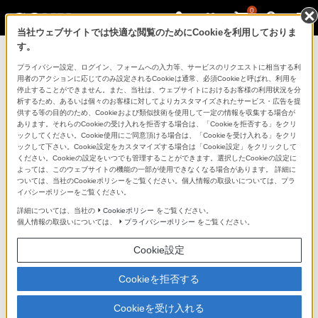
0
当社ウェブサイトでは快適な閲覧のためにCookieを利用しておりま
す。
ソニーストアのご利用ガイド
プライバシー設定、ログイン、フォームへの入力等、サービスのリクエストに相当する利
用者のアクションに応じてのみ設定されるCookieは通常、必須Cookieと呼ばれ、利用を
停止することができません。また、当社は、ウェブサイトにおけるお客様の利用状況を分
ご利用ガイドでは、ソニーストアのご利用方法・サービ
析するため、あるいは個々のお客様に対してよりカスタマイズされたサービス・広告を提
スに関しまとめてご案内しております。
供する等の目的のため、Cookieおよび類似技術を使用して一定の情報を収集する場合が
あります。それらのCookieの受け入れを拒否する場合は、「Cookieを拒否する」をクリ
ックしてください。Cookie使用にご同意頂ける場合は、「Cookieを受け入れる」をクリ
ご利用の前に
ックして下さい。Cookie設定をカスタマイズする場合は「Cookie設定」をクリックして
ください。Cookieの設定をいつでも管理することができます。選択したCookieの設定に
よっては、このウェブサイトの機能の一部が使用できなくなる場合があります。 詳細に
ついては、当社のCookieポリシーをご覧ください。個人情報の取扱いについては、プラ
ソニーストア 店舗のご案内
イバシーポリシーをご覧ください。
ソニーショップ（ソニーストア取次店）のご案内
詳細については、当社の
Cookieポリシー
をご覧ください。
個人情報の取扱いについては、
プライバシーポリシー
をご覧ください。
My Sonyでの購入について
Cookie設定
ソニーストアの特典・サービス
（長期保証、下取サービス、設置・設定サービスなど）
Cookieを拒否する
定期クーポンのプレゼントについて
Cookieを受け入れる