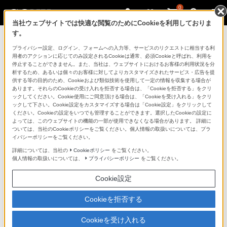
0
当社ウェブサイトでは快適な閲覧のためにCookieを利用しておりま
す。
ソニーストアのご利用ガイド
プライバシー設定、ログイン、フォームへの入力等、サービスのリクエストに相当する利
用者のアクションに応じてのみ設定されるCookieは通常、必須Cookieと呼ばれ、利用を
停止することができません。また、当社は、ウェブサイトにおけるお客様の利用状況を分
ご利用ガイドでは、ソニーストアのご利用方法・サービ
析するため、あるいは個々のお客様に対してよりカスタマイズされたサービス・広告を提
スに関しまとめてご案内しております。
供する等の目的のため、Cookieおよび類似技術を使用して一定の情報を収集する場合が
あります。それらのCookieの受け入れを拒否する場合は、「Cookieを拒否する」をクリ
ックしてください。Cookie使用にご同意頂ける場合は、「Cookieを受け入れる」をクリ
ご利用の前に
ックして下さい。Cookie設定をカスタマイズする場合は「Cookie設定」をクリックして
ください。Cookieの設定をいつでも管理することができます。選択したCookieの設定に
よっては、このウェブサイトの機能の一部が使用できなくなる場合があります。 詳細に
ついては、当社のCookieポリシーをご覧ください。個人情報の取扱いについては、プラ
ソニーストア 店舗のご案内
イバシーポリシーをご覧ください。
ソニーショップ（ソニーストア取次店）のご案内
詳細については、当社の
Cookieポリシー
をご覧ください。
個人情報の取扱いについては、
プライバシーポリシー
をご覧ください。
My Sonyでの購入について
Cookie設定
ソニーストアの特典・サービス
（長期保証、下取サービス、設置・設定サービスなど）
Cookieを拒否する
定期クーポンのプレゼントについて
Cookieを受け入れる