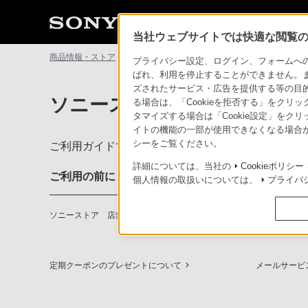
当社ウェブサイトでは快適な閲覧のた
商品情報・ストア
ソニーストアについて
ソニーストアのご利
プライバシー設定、ログイン、フォームへの入
ばれ、利用を停止することができません。
ズされたサービス・広告を提供する等の目的の
ソニーストアのご利用ガイド
る場合は、「Cookieを拒否する」をクリッ
タマイズする場合は「Cookie設定」をク
イトの機能の一部が使用できなくなる場合が
シーをご覧ください。
ご利用ガイドでは、ソニーストアのご利用方法・サ
詳細については、当社の
Cookieポリシー
ご利用の前に
個人情報の取扱いについては、
プライバ
ソニーストア 店舗のご案内
ソニーショッ
定期クーポンのプレゼントについて
メールサービ