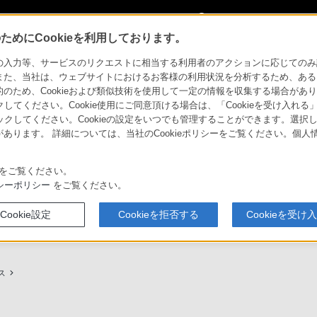
My Sonyに
サインイン
サインインす
めにCookieを利用しております。
用ガイド
力等、サービスのリクエストに相当する利用者のアクションに応じてのみ設定され
また、当社は、ウェブサイトにおけるお客様の利用状況を分析するため、ある
ため、Cookieおよび類似技術を使用して一定の情報を収集する場合がありま
クしてください。Cookie使用にご同意頂ける場合は、「Cookieを受け入れる
リックしてください。Cookieの設定をいつでも管理することができます。選択し
あります。 詳細については、当社のCookieポリシーをご覧ください。個
ービスに関しまとめてご案内しております。
をご覧ください。
シーポリシー
をご覧ください。
Cookie設定
Cookieを拒否する
Cookieを受け
プ（ソニーストア取次店）のご案内
My Sonyでの購入について
ス