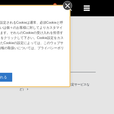
0
新規登録
るともっと便利に
るCookieは通常、必須Cookieと呼
いは個々のお客様に対してよりカスタマイ
す。それらのCookieの受け入れを拒否す
」をクリックして下さい。Cookie設定をカス
たCookieの設定によっては、このウェブサ
人情報の取扱いについては、プライバシーポリ
入れる
ソニーストアの特典・サービス
（長期保証、下取サービス、設置・設定サービスな
ど）