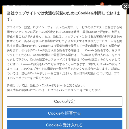
0
当社ウェブサイトでは快適な閲覧のためにCookieを利用しておりま
す。
ソニーストアのご利用ガイド
プライバシー設定、ログイン、フォームへの入力等、サービスのリクエストに相当する利
用者のアクションに応じてのみ設定されるCookieは通常、必須Cookieと呼ばれ、利用を
停止することができません。また、当社は、ウェブサイトにおけるお客様の利用状況を分
ご利用ガイドでは、ソニーストアのご利用方法・サービ
析するため、あるいは個々のお客様に対してよりカスタマイズされたサービス・広告を提
スに関しまとめてご案内しております。
供する等の目的のため、Cookieおよび類似技術を使用して一定の情報を収集する場合が
あります。それらのCookieの受け入れを拒否する場合は、「Cookieを拒否する」をクリ
ックしてください。Cookie使用にご同意頂ける場合は、「Cookieを受け入れる」をクリ
ご利用の前に
ックして下さい。Cookie設定をカスタマイズする場合は「Cookie設定」をクリックして
ください。Cookieの設定をいつでも管理することができます。選択したCookieの設定に
よっては、このウェブサイトの機能の一部が使用できなくなる場合があります。 詳細に
ついては、当社のCookieポリシーをご覧ください。個人情報の取扱いについては、プラ
ソニーストア 店舗のご案内
イバシーポリシーをご覧ください。
ソニーショップ（ソニーストア取次店）のご案内
詳細については、当社の
Cookieポリシー
をご覧ください。
個人情報の取扱いについては、
プライバシーポリシー
をご覧ください。
My Sonyでの購入について
Cookie設定
ソニーストアの特典・サービス
（長期保証、下取サービス、設置・設定サービスなど）
Cookieを拒否する
定期クーポンのプレゼントについて
Cookieを受け入れる