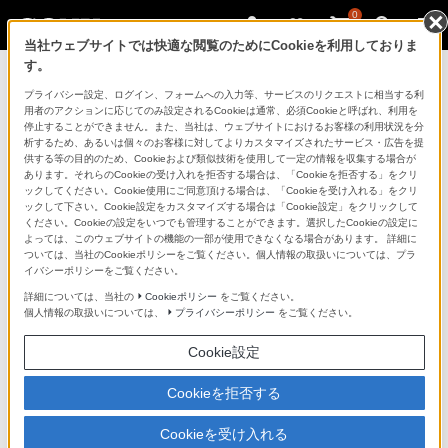
0
当社ウェブサイトでは快適な閲覧のためにCookieを利用しておりま
す。
ソニーストアのご利用ガイド
プライバシー設定、ログイン、フォームへの入力等、サービスのリクエストに相当する利
用者のアクションに応じてのみ設定されるCookieは通常、必須Cookieと呼ばれ、利用を
停止することができません。また、当社は、ウェブサイトにおけるお客様の利用状況を分
ご利用ガイドでは、ソニーストアのご利用方法・サービ
析するため、あるいは個々のお客様に対してよりカスタマイズされたサービス・広告を提
スに関しまとめてご案内しております。
供する等の目的のため、Cookieおよび類似技術を使用して一定の情報を収集する場合が
あります。それらのCookieの受け入れを拒否する場合は、「Cookieを拒否する」をクリ
ックしてください。Cookie使用にご同意頂ける場合は、「Cookieを受け入れる」をクリ
ご利用の前に
ックして下さい。Cookie設定をカスタマイズする場合は「Cookie設定」をクリックして
ください。Cookieの設定をいつでも管理することができます。選択したCookieの設定に
よっては、このウェブサイトの機能の一部が使用できなくなる場合があります。 詳細に
ついては、当社のCookieポリシーをご覧ください。個人情報の取扱いについては、プラ
ソニーストア 店舗のご案内
イバシーポリシーをご覧ください。
ソニーショップ（ソニーストア取次店）のご案内
詳細については、当社の
Cookieポリシー
をご覧ください。
個人情報の取扱いについては、
プライバシーポリシー
をご覧ください。
My Sonyでの購入について
Cookie設定
ソニーストアの特典・サービス
（長期保証、下取サービス、設置・設定サービスなど）
Cookieを拒否する
定期クーポンのプレゼントについて
Cookieを受け入れる