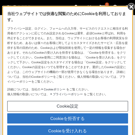
0
当社ウェブサイトでは快適な閲覧のためにCookieを利用しておりま
す。
ソニーストアのご利用ガイド
プライバシー設定、ログイン、フォームへの入力等、サービスのリクエストに相当する利
用者のアクションに応じてのみ設定されるCookieは通常、必須Cookieと呼ばれ、利用を
停止することができません。また、当社は、ウェブサイトにおけるお客様の利用状況を分
ご利用ガイドでは、ソニーストアのご利用方法・サービ
析するため、あるいは個々のお客様に対してよりカスタマイズされたサービス・広告を提
スに関しまとめてご案内しております。
供する等の目的のため、Cookieおよび類似技術を使用して一定の情報を収集する場合が
あります。それらのCookieの受け入れを拒否する場合は、「Cookieを拒否する」をクリ
ックしてください。Cookie使用にご同意頂ける場合は、「Cookieを受け入れる」をクリ
ご利用の前に
ックして下さい。Cookie設定をカスタマイズする場合は「Cookie設定」をクリックして
ください。Cookieの設定をいつでも管理することができます。選択したCookieの設定に
よっては、このウェブサイトの機能の一部が使用できなくなる場合があります。 詳細に
ついては、当社のCookieポリシーをご覧ください。個人情報の取扱いについては、プラ
ソニーストア 店舗のご案内
イバシーポリシーをご覧ください。
ソニーショップ（ソニーストア取次店）のご案内
詳細については、当社の
Cookieポリシー
をご覧ください。
個人情報の取扱いについては、
プライバシーポリシー
をご覧ください。
My Sonyでの購入について
Cookie設定
ソニーストアの特典・サービス
（長期保証、下取サービス、設置・設定サービスなど）
Cookieを拒否する
定期クーポンのプレゼントについて
Cookieを受け入れる