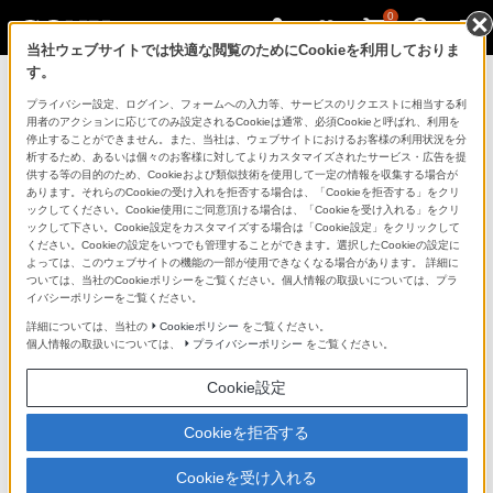
0
当社ウェブサイトでは快適な閲覧のためにCookieを利用しておりま
す。
ソニーストアのご利用ガイド
プライバシー設定、ログイン、フォームへの入力等、サービスのリクエストに相当する利
用者のアクションに応じてのみ設定されるCookieは通常、必須Cookieと呼ばれ、利用を
停止することができません。また、当社は、ウェブサイトにおけるお客様の利用状況を分
ご利用ガイドでは、ソニーストアのご利用方法・サービ
析するため、あるいは個々のお客様に対してよりカスタマイズされたサービス・広告を提
スに関しまとめてご案内しております。
供する等の目的のため、Cookieおよび類似技術を使用して一定の情報を収集する場合が
あります。それらのCookieの受け入れを拒否する場合は、「Cookieを拒否する」をクリ
ックしてください。Cookie使用にご同意頂ける場合は、「Cookieを受け入れる」をクリ
ご利用の前に
ックして下さい。Cookie設定をカスタマイズする場合は「Cookie設定」をクリックして
ください。Cookieの設定をいつでも管理することができます。選択したCookieの設定に
よっては、このウェブサイトの機能の一部が使用できなくなる場合があります。 詳細に
ついては、当社のCookieポリシーをご覧ください。個人情報の取扱いについては、プラ
ソニーストア 店舗のご案内
イバシーポリシーをご覧ください。
ソニーショップ（ソニーストア取次店）のご案内
詳細については、当社の
Cookieポリシー
をご覧ください。
個人情報の取扱いについては、
プライバシーポリシー
をご覧ください。
My Sonyでの購入について
Cookie設定
ソニーストアの特典・サービス
（長期保証、下取サービス、設置・設定サービスなど）
Cookieを拒否する
定期クーポンのプレゼントについて
Cookieを受け入れる