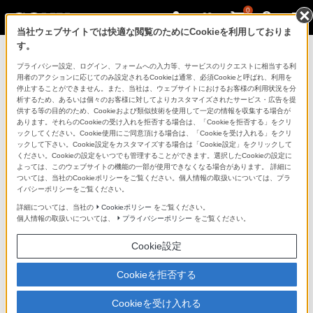
0
当社ウェブサイトでは快適な閲覧のためにCookieを利用しておりま
す。
ソニーストアのご利用ガイド
プライバシー設定、ログイン、フォームへの入力等、サービスのリクエストに相当する利
用者のアクションに応じてのみ設定されるCookieは通常、必須Cookieと呼ばれ、利用を
停止することができません。また、当社は、ウェブサイトにおけるお客様の利用状況を分
ご利用ガイドでは、ソニーストアのご利用方法・サービ
析するため、あるいは個々のお客様に対してよりカスタマイズされたサービス・広告を提
スに関しまとめてご案内しております。
供する等の目的のため、Cookieおよび類似技術を使用して一定の情報を収集する場合が
あります。それらのCookieの受け入れを拒否する場合は、「Cookieを拒否する」をクリ
ックしてください。Cookie使用にご同意頂ける場合は、「Cookieを受け入れる」をクリ
ご利用の前に
ックして下さい。Cookie設定をカスタマイズする場合は「Cookie設定」をクリックして
ください。Cookieの設定をいつでも管理することができます。選択したCookieの設定に
よっては、このウェブサイトの機能の一部が使用できなくなる場合があります。 詳細に
ついては、当社のCookieポリシーをご覧ください。個人情報の取扱いについては、プラ
ソニーストア 店舗のご案内
イバシーポリシーをご覧ください。
ソニーショップ（ソニーストア取次店）のご案内
詳細については、当社の
Cookieポリシー
をご覧ください。
個人情報の取扱いについては、
プライバシーポリシー
をご覧ください。
My Sonyでの購入について
Cookie設定
ソニーストアの特典・サービス
（長期保証、下取サービス、設置・設定サービスなど）
Cookieを拒否する
定期クーポンのプレゼントについて
Cookieを受け入れる